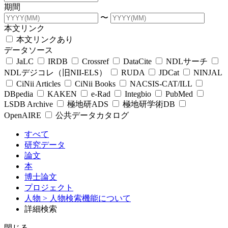
期間
〜
本文リンク
本文リンクあり
データソース
JaLC
IRDB
Crossref
DataCite
NDLサーチ
NDLデジコレ（旧NII-ELS）
RUDA
JDCat
NINJAL
CiNii Articles
CiNii Books
NACSIS-CAT/ILL
DBpedia
KAKEN
e-Rad
Integbio
PubMed
LSDB Archive
極地研ADS
極地研学術DB
OpenAIRE
公共データカタログ
すべて
研究データ
論文
本
博士論文
プロジェクト
人物
> 人物検索機能について
詳細検索
閉じる