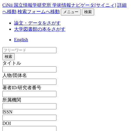
CiNii 国立情報学研究所 学術情報ナビゲータ[サイニィ]
詳細
へ移動
検索フォームへ移動
メニュー
検索
論文・データをさがす
大学図書館の本をさがす
English
検索
タイトル
人物/団体名
著者ID/研究者番号
所属機関
ISSN
DOI