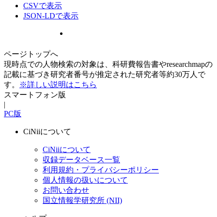
CSVで表示
JSON-LDで表示
ページトップへ
現時点での人物検索の対象は、科研費報告書やresearchmapの
記載に基づき研究者番号が推定された研究者等約30万人で
す。
※詳しい説明はこちら
スマートフォン版
|
PC版
CiNiiについて
CiNiiについて
収録データベース一覧
利用規約・プライバシーポリシー
個人情報の扱いについて
お問い合わせ
国立情報学研究所 (NII)