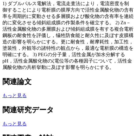
1) ダブルパルス電解法，電流走査法により，電流密度を制
御することにより電析膜の膜厚方向で活性金属酸化物の含有
率を周期的に変動させる多層膜および酸化物の含有率を連続
的に変化させる傾斜組成膜の作製条件を確立する。 2) Zn－
活性金属酸化物の多層膜および傾斜組成膜を有する複合電析
鋼板の耐食性を評価し，犠牲防食能と耐久性に及ぼす皮膜構
造の影響を明らかにする。更に耐食性，耐摩耗性，加工性，
塗装性，外観等の諸特性の観点から，最適な電析膜の構造を
明確にする。 3) PEGの分子量，活性金属が加水分解する
pH，活性金属酸化物のζ電位等の各種因子について，活性金
属酸化物の共析挙動に及ぼす影響を明らかにする。
関連論文
もっと見る
関連研究データ
もっと見る