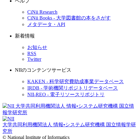
ヘルプ
CiNii Research
CiNii Books - 大学図書館の本をさがす
メタデータ・API
新着情報
お知らせ
RSS
Twitter
NIIのコンテンツサービス
KAKEN - 科学研究費助成事業データベース
IRDB - 学術機関リポジトリデータベース
NII-REO - 電子リソースリポジトリ
大学共同利用機関法人 情報•システム研究機構
国立情報学研
究所
© National Institute of Informatics