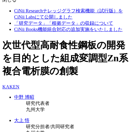
CiNii Researchナレッジグラフ検索機能（試行版）を
CiNii Labsにて公開しました
「研究データ」「根拠データ」の収録について
CiNii Books機能統合対応の追加実施をいたしました
次世代型高耐食性鋼板の開発
を目的とした組成変調型Zn系
複合電析膜の創製
KAKEN
中野 博昭
研究代表者
九州大学
大上 悟
研究分担者/共同研究者