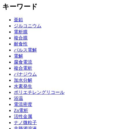
キーワード
亜鉛
ジルコニウム
電析膜
複合膜
耐食性
パルス電解
電解
腐食電流
複合電析
バナジウム
加水分解
水素発生
ポリエチレングリコール
浴温
電流密度
Zn電析
活性金属
ナノ微粒子
非懸濁溶液