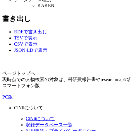
KAKEN
書き出し
RDFで書き出し
TSVで表示
CSVで表示
JSON-LDで表示
ページトップへ
現時点での人物検索の対象は、科研費報告書やresearchma
スマートフォン版
|
PC版
CiNiiについて
CiNiiについて
収録データベース一覧
利用規約・プライバシーポリシー