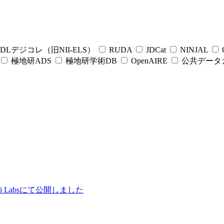
DLデジコレ（旧NII-ELS）
RUDA
JDCat
NINJAL
C
極地研ADS
極地研学術DB
OpenAIRE
公共データ
ii Labsにて公開しました