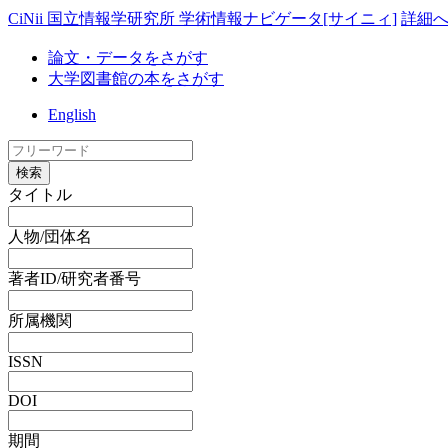
CiNii 国立情報学研究所 学術情報ナビゲータ[サイニィ]
詳細
論文・データをさがす
大学図書館の本をさがす
English
検索
タイトル
人物/団体名
著者ID/研究者番号
所属機関
ISSN
DOI
期間