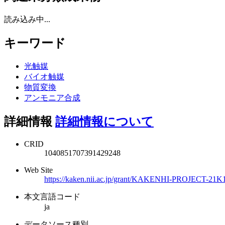
読み込み中...
キーワード
光触媒
バイオ触媒
物質変換
アンモニア合成
詳細情報
詳細情報について
CRID
1040851707391429248
Web Site
https://kaken.nii.ac.jp/grant/KAKENHI-PROJECT-21K
本文言語コード
ja
データソース種別