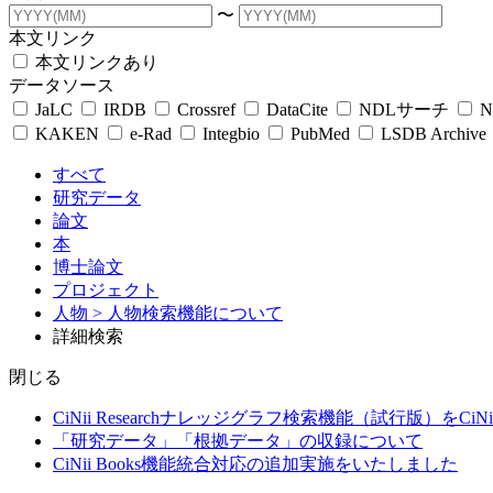
〜
本文リンク
本文リンクあり
データソース
JaLC
IRDB
Crossref
DataCite
NDLサーチ
N
KAKEN
e-Rad
Integbio
PubMed
LSDB Archive
すべて
研究データ
論文
本
博士論文
プロジェクト
人物
> 人物検索機能について
詳細検索
閉じる
CiNii Researchナレッジグラフ検索機能（試行版）をCiN
「研究データ」「根拠データ」の収録について
CiNii Books機能統合対応の追加実施をいたしました