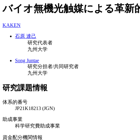
バイオ無機光触媒による革新
KAKEN
石原 達己
研究代表者
九州大学
Song Juntae
研究分担者/共同研究者
九州大学
研究課題情報
体系的番号
JP21K18213 (JGN)
助成事業
科学研究費助成事業
資金配分機関情報