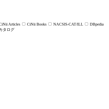
iNii Articles
CiNii Books
NACSIS-CAT/ILL
DBpedia
カタログ