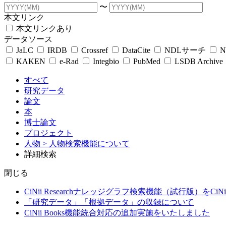
〜
本文リンク
本文リンクあり
データソース
JaLC
IRDB
Crossref
DataCite
NDLサーチ
N
KAKEN
e-Rad
Integbio
PubMed
LSDB Archive
すべて
研究データ
論文
本
博士論文
プロジェクト
人物
> 人物検索機能について
詳細検索
閉じる
CiNii Researchナレッジグラフ検索機能（試行版）をCiN
「研究データ」「根拠データ」の収録について
CiNii Books機能統合対応の追加実施をいたしました