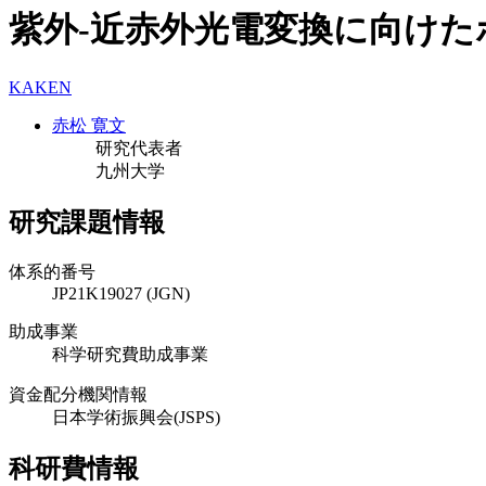
紫外-近赤外光電変換に向け
KAKEN
赤松 寛文
研究代表者
九州大学
研究課題情報
体系的番号
JP21K19027 (JGN)
助成事業
科学研究費助成事業
資金配分機関情報
日本学術振興会(JSPS)
科研費情報