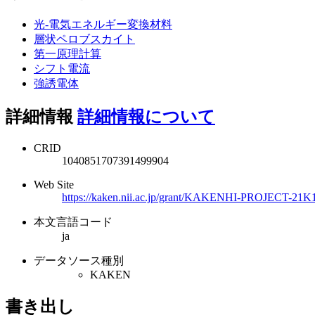
光-電気エネルギー変換材料
層状ペロブスカイト
第一原理計算
シフト電流
強誘電体
詳細情報
詳細情報について
CRID
1040851707391499904
Web Site
https://kaken.nii.ac.jp/grant/KAKENHI-PROJECT-21K
本文言語コード
ja
データソース種別
KAKEN
書き出し