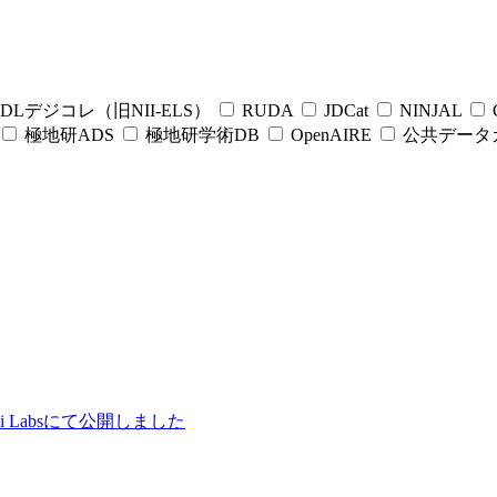
DLデジコレ（旧NII-ELS）
RUDA
JDCat
NINJAL
C
極地研ADS
極地研学術DB
OpenAIRE
公共データ
ii Labsにて公開しました