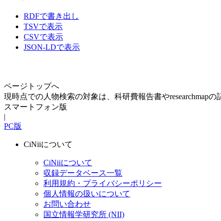
RDFで書き出し
TSVで表示
CSVで表示
JSON-LDで表示
ページトップへ
現時点での人物検索の対象は、科研費報告書やresearchma
スマートフォン版
|
PC版
CiNiiについて
CiNiiについて
収録データベース一覧
利用規約・プライバシーポリシー
個人情報の扱いについて
お問い合わせ
国立情報学研究所 (NII)