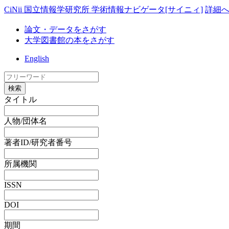
CiNii 国立情報学研究所 学術情報ナビゲータ[サイニィ]
詳細
論文・データをさがす
大学図書館の本をさがす
English
検索
タイトル
人物/団体名
著者ID/研究者番号
所属機関
ISSN
DOI
期間