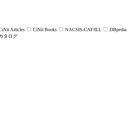
iNii Articles
CiNii Books
NACSIS-CAT/ILL
DBpedia
カタログ