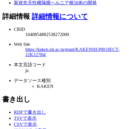
新規先天性横隔膜ヘルニア根治術の開発
詳細情報
詳細情報について
CRID
1040854882538272000
Web Site
https://kaken.nii.ac.jp/grant/KAKENHI-PROJECT-
22K12784/
本文言語コード
ja
データソース種別
KAKEN
書き出し
RDFで書き出し
TSVで表示
CSVで表示