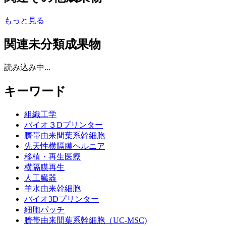
もっと見る
関連未分類成果物
読み込み中...
キーワード
組織工学
バイオ３Dプリンター
臍帯由来間葉系幹細胞
先天性横隔膜ヘルニア
移植・再生医療
横隔膜再生
人工臓器
羊水由来幹細胞
バイオ3Dプリンター
細胞パッチ
臍帯由来間葉系幹細胞（UC-MSC)