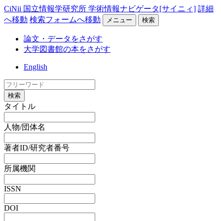
CiNii 国立情報学研究所 学術情報ナビゲータ[サイニィ]
詳細
へ移動
検索フォームへ移動
メニュー
検索
論文・データをさがす
大学図書館の本をさがす
English
検索
タイトル
人物/団体名
著者ID/研究者番号
所属機関
ISSN
DOI