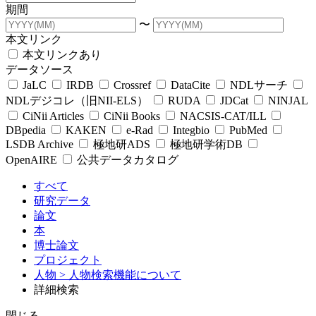
期間
〜
本文リンク
本文リンクあり
データソース
JaLC
IRDB
Crossref
DataCite
NDLサーチ
NDLデジコレ（旧NII-ELS）
RUDA
JDCat
NINJAL
CiNii Articles
CiNii Books
NACSIS-CAT/ILL
DBpedia
KAKEN
e-Rad
Integbio
PubMed
LSDB Archive
極地研ADS
極地研学術DB
OpenAIRE
公共データカタログ
すべて
研究データ
論文
本
博士論文
プロジェクト
人物
> 人物検索機能について
詳細検索
閉じる