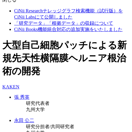
CiNii Researchナレッジグラフ検索機能（試行版）を
CiNii Labsにて公開しました
「研究データ」「根拠データ」の収録について
CiNii Books機能統合対応の追加実施をいたしました
大型自己細胞パッチによる新
規先天性横隔膜ヘルニア根治
術の開発
KAKEN
張 秀英
研究代表者
九州大学
永田 公二
研究分担者/共同研究者