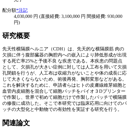
配分額
*注記
4,030,000 円 (直接経費: 3,100,000 円 間接経費: 930,000
円)
研究概要
先天性横隔膜ヘルニア（CDH）は、先天的な横隔膜筋 肉の
欠損に伴う腹部臓器の胸腔内への嵌入により肺低形成が出現
する死亡率25%と予後不良 な疾患である。本疾患の問題点
として、欠損孔が大きい症例に対しては人工布を用いて欠損
孔閉鎖を行うが、人工布は収縮力がないことや体の成長に応
じて大きくならないため、術後再発、胸郭変形などがある。
これを解決するために、申請者らはヒトの皮膚線維芽細胞と
血管内皮細胞を混合して細胞パッチをバイオ３Dプリンター
で作製し、世界で初めて細胞だけで作製したパッチで横隔膜
の修復に成功した。そこで本研究では臨床応用に向けてのパ
ッチの大型化と中動物での有効性を実証する研究を行う。
関連論文