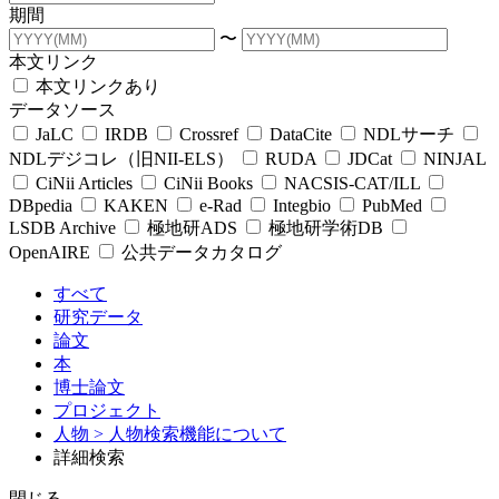
期間
〜
本文リンク
本文リンクあり
データソース
JaLC
IRDB
Crossref
DataCite
NDLサーチ
NDLデジコレ（旧NII-ELS）
RUDA
JDCat
NINJAL
CiNii Articles
CiNii Books
NACSIS-CAT/ILL
DBpedia
KAKEN
e-Rad
Integbio
PubMed
LSDB Archive
極地研ADS
極地研学術DB
OpenAIRE
公共データカタログ
すべて
研究データ
論文
本
博士論文
プロジェクト
人物
> 人物検索機能について
詳細検索
閉じる