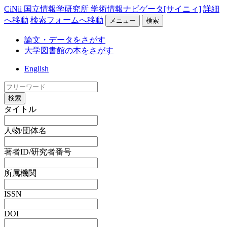
CiNii 国立情報学研究所 学術情報ナビゲータ[サイニィ]
詳細
へ移動
検索フォームへ移動
メニュー
検索
論文・データをさがす
大学図書館の本をさがす
English
検索
タイトル
人物/団体名
著者ID/研究者番号
所属機関
ISSN
DOI