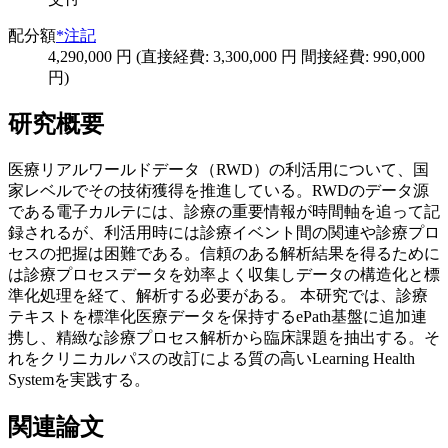
配分額
*注記
4,290,000 円 (直接経費: 3,300,000 円 間接経費: 990,000
円)
研究概要
医療リアルワールドデータ（RWD）の利活用について、国
家レベルでその技術獲得を推進している。RWDのデータ源
である電子カルテには、診療の重要情報が時間軸を追って記
録されるが、利活用時には診療イベント間の関連や診療プロ
セスの把握は困難である。信頼のある解析結果を得るために
は診療プロセスデータを効率よく収集しデータの構造化と標
準化処理を経て、解析する必要がある。 本研究では、診療
テキストを標準化医療データを保持するePath基盤に追加連
携し、精緻な診療プロセス解析から臨床課題を抽出する。そ
れをクリニカルパスの改訂による質の高いLearning Health
Systemを実践する。
関連論文