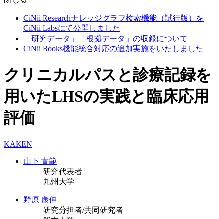
CiNii Researchナレッジグラフ検索機能（試行版）を
CiNii Labsにて公開しました
「研究データ」「根拠データ」の収録について
CiNii Books機能統合対応の追加実施をいたしました
クリニカルパスと診療記録を
用いたLHSの実践と臨床応用
評価
KAKEN
山下 貴範
研究代表者
九州大学
野原 康伸
研究分担者/共同研究者