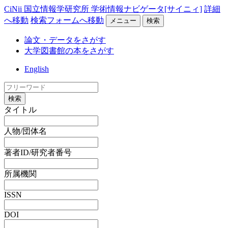
CiNii 国立情報学研究所 学術情報ナビゲータ[サイニィ]
詳細
へ移動
検索フォームへ移動
メニュー
検索
論文・データをさがす
大学図書館の本をさがす
English
検索
タイトル
人物/団体名
著者ID/研究者番号
所属機関
ISSN
DOI