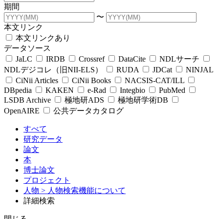
期間
〜
本文リンク
本文リンクあり
データソース
JaLC
IRDB
Crossref
DataCite
NDLサーチ
NDLデジコレ（旧NII-ELS）
RUDA
JDCat
NINJAL
CiNii Articles
CiNii Books
NACSIS-CAT/ILL
DBpedia
KAKEN
e-Rad
Integbio
PubMed
LSDB Archive
極地研ADS
極地研学術DB
OpenAIRE
公共データカタログ
すべて
研究データ
論文
本
博士論文
プロジェクト
人物
> 人物検索機能について
詳細検索
閉じる