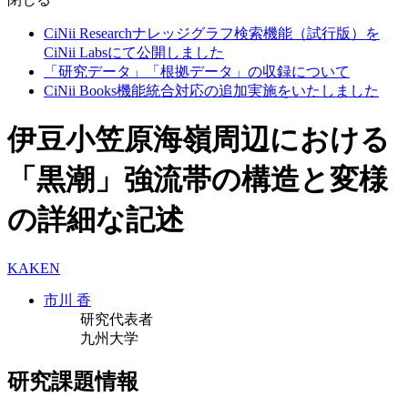
CiNii Researchナレッジグラフ検索機能（試行版）を
CiNii Labsにて公開しました
「研究データ」「根拠データ」の収録について
CiNii Books機能統合対応の追加実施をいたしました
伊豆小笠原海嶺周辺における
「黒潮」強流帯の構造と変様
の詳細な記述
KAKEN
市川 香
研究代表者
九州大学
研究課題情報