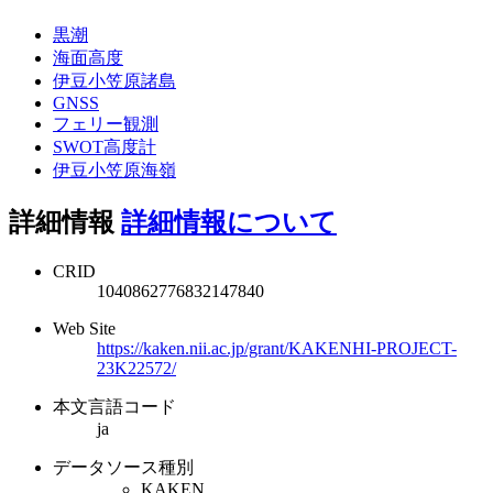
黒潮
海面高度
伊豆小笠原諸島
GNSS
フェリー観測
SWOT高度計
伊豆小笠原海嶺
詳細情報
詳細情報について
CRID
1040862776832147840
Web Site
https://kaken.nii.ac.jp/grant/KAKENHI-PROJECT-
23K22572/
本文言語コード
ja
データソース種別
KAKEN