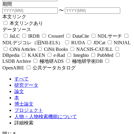
期間
〜
本文リンク
本文リンクあり
データソース
JaLC
IRDB
Crossref
DataCite
NDLサーチ
NDLデジコレ（旧NII-ELS）
RUDA
JDCat
NINJAL
CiNii Articles
CiNii Books
NACSIS-CAT/ILL
DBpedia
KAKEN
e-Rad
Integbio
PubMed
LSDB Archive
極地研ADS
極地研学術DB
OpenAIRE
公共データカタログ
すべて
研究データ
論文
本
博士論文
プロジェクト
人物
> 人物検索機能について
詳細検索
閉じる