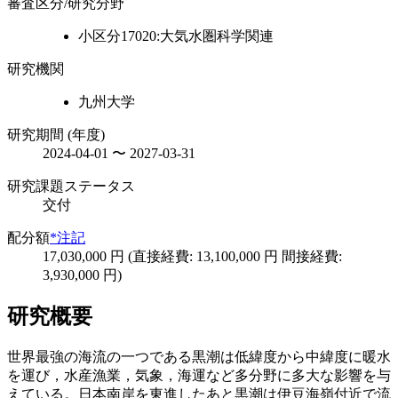
審査区分/研究分野
小区分17020:大気水圏科学関連
研究機関
九州大学
研究期間 (年度)
2024-04-01 〜 2027-03-31
研究課題ステータス
交付
配分額
*注記
17,030,000 円 (直接経費: 13,100,000 円 間接経費:
3,930,000 円)
研究概要
世界最強の海流の一つである黒潮は低緯度から中緯度に暖水
を運び，水産漁業，気象，海運など多分野に多大な影響を与
えている。日本南岸を東進したあと黒潮は伊豆海嶺付近で流