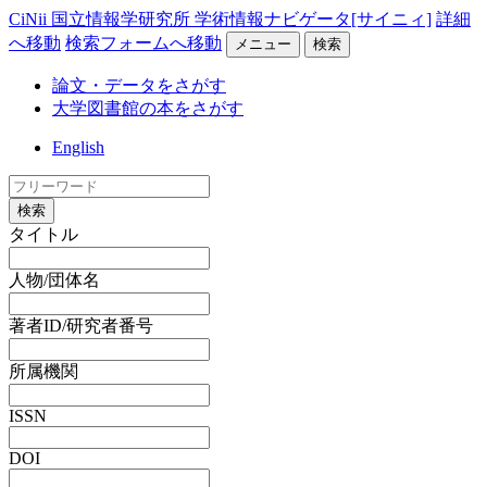
CiNii 国立情報学研究所 学術情報ナビゲータ[サイニィ]
詳細
へ移動
検索フォームへ移動
メニュー
検索
論文・データをさがす
大学図書館の本をさがす
English
検索
タイトル
人物/団体名
著者ID/研究者番号
所属機関
ISSN
DOI