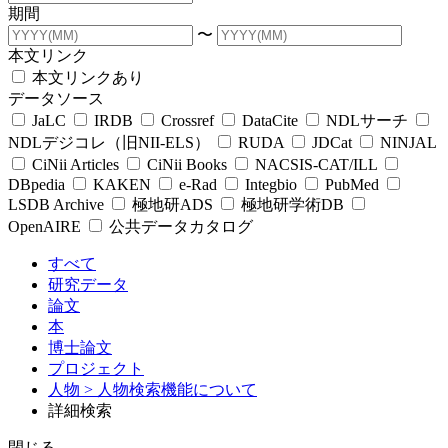
期間
〜
本文リンク
本文リンクあり
データソース
JaLC
IRDB
Crossref
DataCite
NDLサーチ
NDLデジコレ（旧NII-ELS）
RUDA
JDCat
NINJAL
CiNii Articles
CiNii Books
NACSIS-CAT/ILL
DBpedia
KAKEN
e-Rad
Integbio
PubMed
LSDB Archive
極地研ADS
極地研学術DB
OpenAIRE
公共データカタログ
すべて
研究データ
論文
本
博士論文
プロジェクト
人物
> 人物検索機能について
詳細検索
閉じる