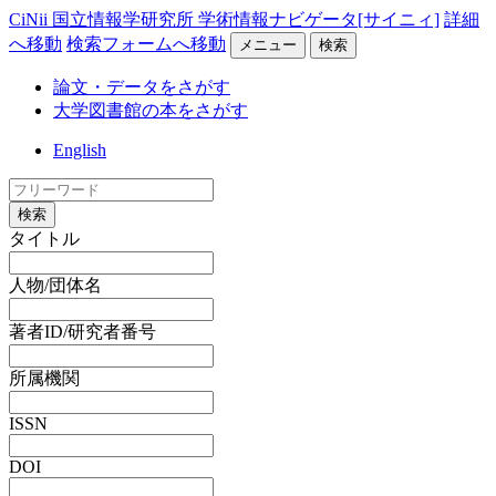
CiNii 国立情報学研究所 学術情報ナビゲータ[サイニィ]
詳細
へ移動
検索フォームへ移動
メニュー
検索
論文・データをさがす
大学図書館の本をさがす
English
検索
タイトル
人物/団体名
著者ID/研究者番号
所属機関
ISSN
DOI