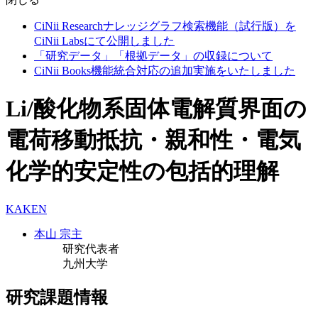
CiNii Researchナレッジグラフ検索機能（試行版）を
CiNii Labsにて公開しました
「研究データ」「根拠データ」の収録について
CiNii Books機能統合対応の追加実施をいたしました
Li/酸化物系固体電解質界面の
電荷移動抵抗・親和性・電気
化学的安定性の包括的理解
KAKEN
本山 宗主
研究代表者
九州大学
研究課題情報