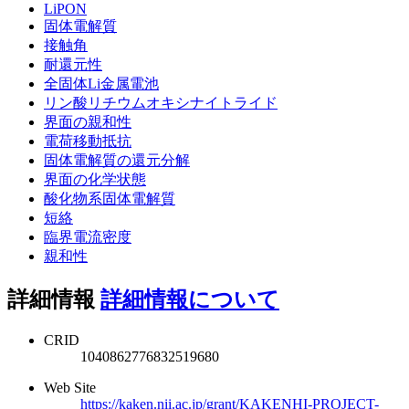
LiPON
固体電解質
接触角
耐還元性
全固体Li金属電池
リン酸リチウムオキシナイトライド
界面の親和性
電荷移動抵抗
固体電解質の還元分解
界面の化学状態
酸化物系固体電解質
短絡
臨界電流密度
親和性
詳細情報
詳細情報について
CRID
1040862776832519680
Web Site
https://kaken.nii.ac.jp/grant/KAKENHI-PROJECT-