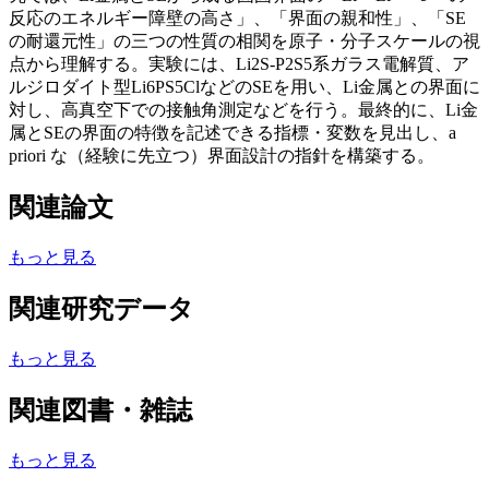
反応のエネルギー障壁の高さ」、「界面の親和性」、「SE
の耐還元性」の三つの性質の相関を原子・分子スケールの視
点から理解する。実験には、Li2S-P2S5系ガラス電解質、ア
ルジロダイト型Li6PS5ClなどのSEを用い、Li金属との界面に
対し、高真空下での接触角測定などを行う。最終的に、Li金
属とSEの界面の特徴を記述できる指標・変数を見出し、a
priori な（経験に先立つ）界面設計の指針を構築する。
関連論文
もっと見る
関連研究データ
もっと見る
関連図書・雑誌
もっと見る