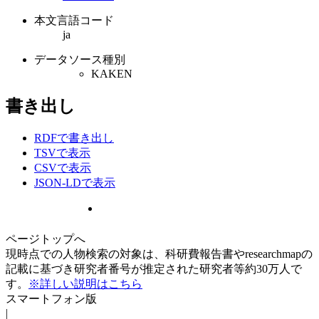
本文言語コード
ja
データソース種別
KAKEN
書き出し
RDFで書き出し
TSVで表示
CSVで表示
JSON-LDで表示
ページトップへ
現時点での人物検索の対象は、科研費報告書やresearchmapの
記載に基づき研究者番号が推定された研究者等約30万人で
す。
※詳しい説明はこちら
スマートフォン版
|