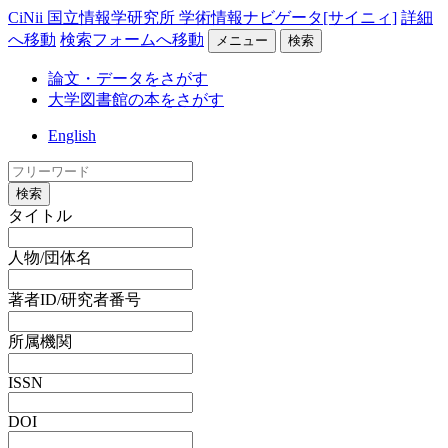
CiNii 国立情報学研究所 学術情報ナビゲータ[サイニィ]
詳細
へ移動
検索フォームへ移動
メニュー
検索
論文・データをさがす
大学図書館の本をさがす
English
検索
タイトル
人物/団体名
著者ID/研究者番号
所属機関
ISSN
DOI