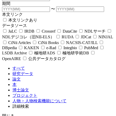
期間
〜
本文リンク
本文リンクあり
データソース
JaLC
IRDB
Crossref
DataCite
NDLサーチ
NDLデジコレ（旧NII-ELS）
RUDA
JDCat
NINJAL
CiNii Articles
CiNii Books
NACSIS-CAT/ILL
DBpedia
KAKEN
e-Rad
Integbio
PubMed
LSDB Archive
極地研ADS
極地研学術DB
OpenAIRE
公共データカタログ
すべて
研究データ
論文
本
博士論文
プロジェクト
人物
> 人物検索機能について
詳細検索
閉じる