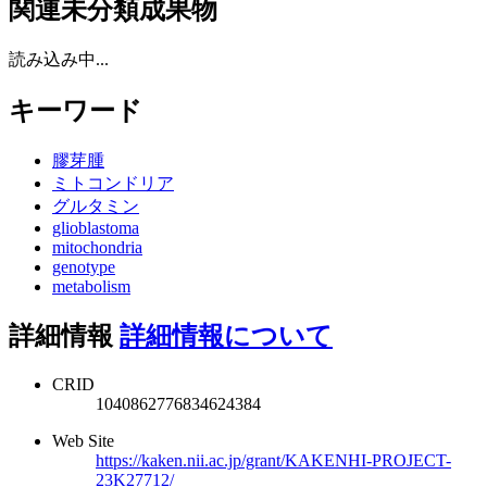
関連未分類成果物
読み込み中...
キーワード
膠芽腫
ミトコンドリア
グルタミン
glioblastoma
mitochondria
genotype
metabolism
詳細情報
詳細情報について
CRID
1040862776834624384
Web Site
https://kaken.nii.ac.jp/grant/KAKENHI-PROJECT-
23K27712/