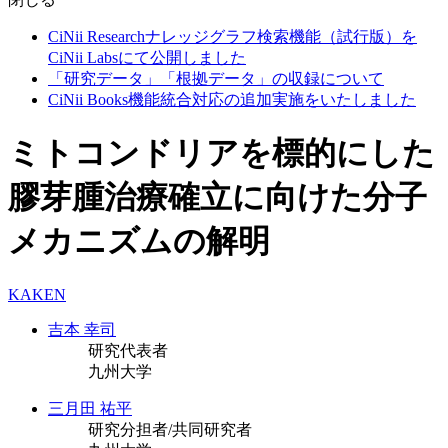
CiNii Researchナレッジグラフ検索機能（試行版）を
CiNii Labsにて公開しました
「研究データ」「根拠データ」の収録について
CiNii Books機能統合対応の追加実施をいたしました
ミトコンドリアを標的にした
膠芽腫治療確立に向けた分子
メカニズムの解明
KAKEN
吉本 幸司
研究代表者
九州大学
三月田 祐平
研究分担者/共同研究者