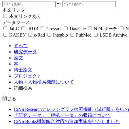
〜
本文リンク
本文リンクあり
データソース
JaLC
IRDB
Crossref
DataCite
NDLサーチ
N
KAKEN
e-Rad
Integbio
PubMed
LSDB Archive
すべて
研究データ
論文
本
博士論文
プロジェクト
人物
> 人物検索機能について
詳細検索
閉じる
CiNii Researchナレッジグラフ検索機能（試行版）をCiN
「研究データ」「根拠データ」の収録について
CiNii Books機能統合対応の追加実施をいたしました