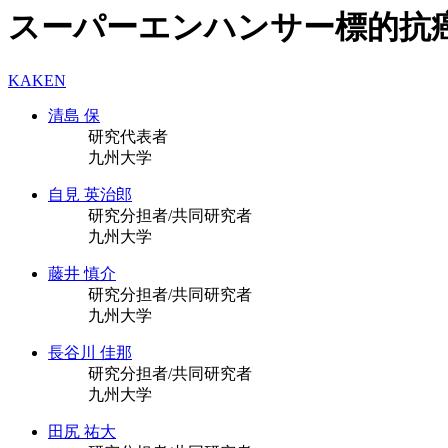
スーパーエンハンサー標的抗
KAKEN
清島 保
研究代表者
九州大学
自見 英治郎
研究分担者/共同研究者
九州大学
藤井 慎介
研究分担者/共同研究者
九州大学
長谷川 佳那
研究分担者/共同研究者
九州大学
田尻 祐大