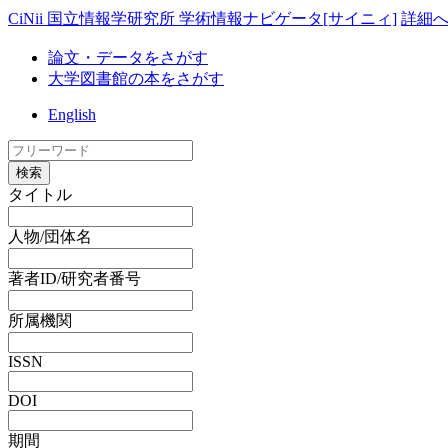
CiNii 国立情報学研究所 学術情報ナビゲータ[サイニィ]
詳細
論文・データをさがす
大学図書館の本をさがす
English
検索
タイトル
人物/団体名
著者ID/研究者番号
所属機関
ISSN
DOI
期間