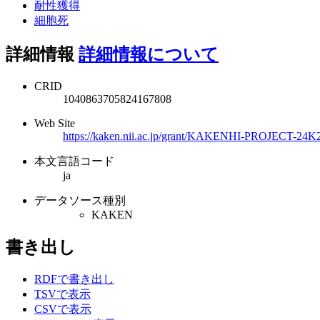
耐性獲得
細胞死
詳細情報
詳細情報について
CRID
1040863705824167808
Web Site
https://kaken.nii.ac.jp/grant/KAKENHI-PROJECT-24K
本文言語コード
ja
データソース種別
KAKEN
書き出し
RDFで書き出し
TSVで表示
CSVで表示