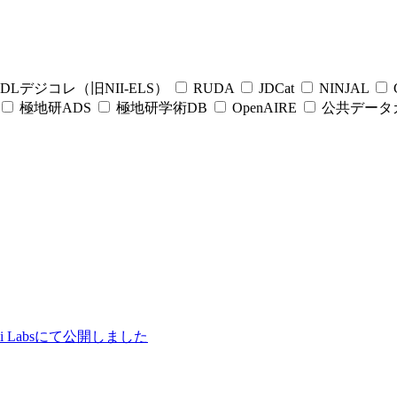
DLデジコレ（旧NII-ELS）
RUDA
JDCat
NINJAL
C
極地研ADS
極地研学術DB
OpenAIRE
公共データ
ii Labsにて公開しました