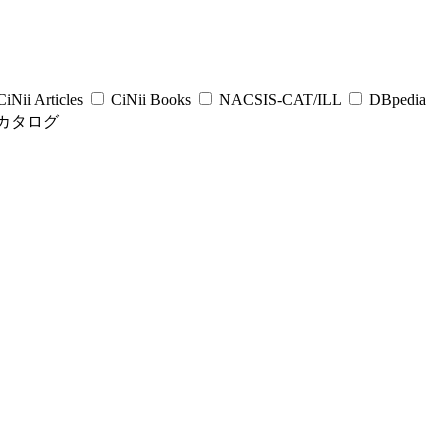
iNii Articles
CiNii Books
NACSIS-CAT/ILL
DBpedia
カタログ