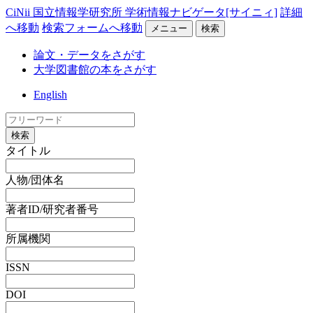
CiNii 国立情報学研究所 学術情報ナビゲータ[サイニィ]
詳細
へ移動
検索フォームへ移動
メニュー
検索
論文・データをさがす
大学図書館の本をさがす
English
検索
タイトル
人物/団体名
著者ID/研究者番号
所属機関
ISSN
DOI