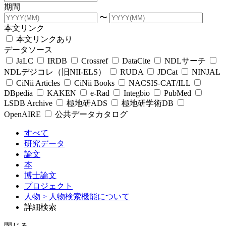
期間
〜
本文リンク
本文リンクあり
データソース
JaLC
IRDB
Crossref
DataCite
NDLサーチ
NDLデジコレ（旧NII-ELS）
RUDA
JDCat
NINJAL
CiNii Articles
CiNii Books
NACSIS-CAT/ILL
DBpedia
KAKEN
e-Rad
Integbio
PubMed
LSDB Archive
極地研ADS
極地研学術DB
OpenAIRE
公共データカタログ
すべて
研究データ
論文
本
博士論文
プロジェクト
人物
> 人物検索機能について
詳細検索
閉じる