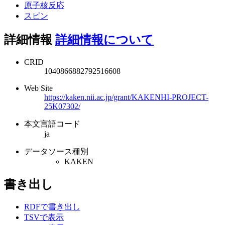
原子核反応
スピン
詳細情報
詳細情報について
CRID
1040866882792516608
Web Site
https://kaken.nii.ac.jp/grant/KAKENHI-PROJECT-
25K07302/
本文言語コード
ja
データソース種別
KAKEN
書き出し
RDFで書き出し
TSVで表示