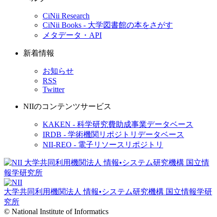
CiNii Research
CiNii Books - 大学図書館の本をさがす
メタデータ・API
新着情報
お知らせ
RSS
Twitter
NIIのコンテンツサービス
KAKEN - 科学研究費助成事業データベース
IRDB - 学術機関リポジトリデータベース
NII-REO - 電子リソースリポジトリ
大学共同利用機関法人 情報•システム研究機構
国立情報学研
究所
© National Institute of Informatics