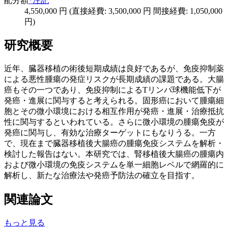
配分額
*注記
4,550,000 円 (直接経費: 3,500,000 円 間接経費: 1,050,000
円)
研究概要
近年、臓器移植の術後短期成績は良好であるが、免疫抑制薬
による悪性腫瘍の発症リスクが長期成績の課題である。大腸
癌もその一つであり、免疫抑制によるTリンパ球機能低下が
発癌・進展に関与すると考えられる。固形癌において腫瘍細
胞とその微小環境における相互作用が発癌・進展・治療抵抗
性に関与するといわれている。さらに微小環境の腫瘍免疫が
発癌に関与し、有効な治療ターゲットにもなりうる。一方
で、現在まで臓器移植後大腸癌の腫瘍免疫システムを解析・
検討した報告はない。本研究では、腎移植後大腸癌の腫瘍内
および微小環境の免疫システムを単一細胞レベルで網羅的に
解析し、新たな治療法や発癌予防法の確立を目指す。
関連論文
もっと見る