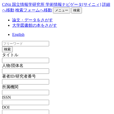
CiNii 国立情報学研究所 学術情報ナビゲータ[サイニィ]
詳細
へ移動
検索フォームへ移動
メニュー
検索
論文・データをさがす
大学図書館の本をさがす
English
検索
タイトル
人物/団体名
著者ID/研究者番号
所属機関
ISSN
DOI