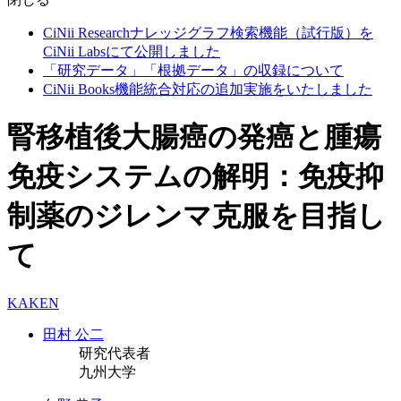
CiNii Researchナレッジグラフ検索機能（試行版）を
CiNii Labsにて公開しました
「研究データ」「根拠データ」の収録について
CiNii Books機能統合対応の追加実施をいたしました
腎移植後大腸癌の発癌と腫瘍
免疫システムの解明：免疫抑
制薬のジレンマ克服を目指し
て
KAKEN
田村 公二
研究代表者
九州大学