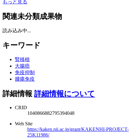
もっと見る
関連未分類成果物
読み込み中...
キーワード
腎移植
大腸癌
免疫抑制
腫瘍免疫
詳細情報
詳細情報について
CRID
1040866882795394048
Web Site
https://kaken.nii.ac.jp/grant/KAKENHI-PROJECT-
25K11986/