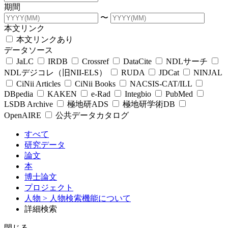
期間
〜
本文リンク
本文リンクあり
データソース
JaLC
IRDB
Crossref
DataCite
NDLサーチ
NDLデジコレ（旧NII-ELS）
RUDA
JDCat
NINJAL
CiNii Articles
CiNii Books
NACSIS-CAT/ILL
DBpedia
KAKEN
e-Rad
Integbio
PubMed
LSDB Archive
極地研ADS
極地研学術DB
OpenAIRE
公共データカタログ
すべて
研究データ
論文
本
博士論文
プロジェクト
人物
> 人物検索機能について
詳細検索
閉じる