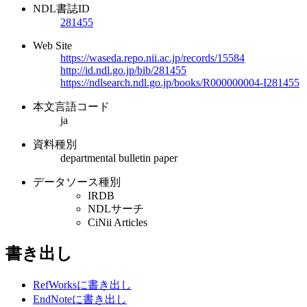
NDL書誌ID
281455
Web Site
https://waseda.repo.nii.ac.jp/records/15584
http://id.ndl.go.jp/bib/281455
https://ndlsearch.ndl.go.jp/books/R000000004-I281455
本文言語コード
ja
資料種別
departmental bulletin paper
データソース種別
IRDB
NDLサーチ
CiNii Articles
書き出し
RefWorksに書き出し
EndNoteに書き出し