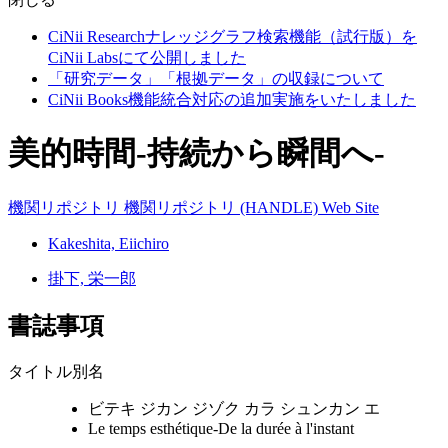
CiNii Researchナレッジグラフ検索機能（試行版）を
CiNii Labsにて公開しました
「研究データ」「根拠データ」の収録について
CiNii Books機能統合対応の追加実施をいたしました
美的時間-持続から瞬間へ-
機関リポジトリ
機関リポジトリ (HANDLE)
Web Site
Kakeshita, Eiichiro
掛下, 栄一郎
書誌事項
タイトル別名
ビテキ ジカン ジゾク カラ シュンカン エ
Le temps esthétique-De la durée à l'instant