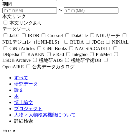
期間
〜
本文リンク
本文リンクあり
データソース
JaLC
IRDB
Crossref
DataCite
NDLサーチ
NDLデジコレ（旧NII-ELS）
RUDA
JDCat
NINJAL
CiNii Articles
CiNii Books
NACSIS-CAT/ILL
DBpedia
KAKEN
e-Rad
Integbio
PubMed
LSDB Archive
極地研ADS
極地研学術DB
OpenAIRE
公共データカタログ
すべて
研究データ
論文
本
博士論文
プロジェクト
人物
> 人物検索機能について
詳細検索
閉じる