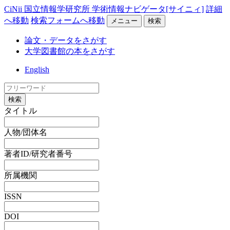
CiNii 国立情報学研究所 学術情報ナビゲータ[サイニィ]
詳細
へ移動
検索フォームへ移動
メニュー
検索
論文・データをさがす
大学図書館の本をさがす
English
検索
タイトル
人物/団体名
著者ID/研究者番号
所属機関
ISSN
DOI