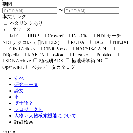
期間
〜
本文リンク
本文リンクあり
データソース
JaLC
IRDB
Crossref
DataCite
NDLサーチ
NDLデジコレ（旧NII-ELS）
RUDA
JDCat
NINJAL
CiNii Articles
CiNii Books
NACSIS-CAT/ILL
DBpedia
KAKEN
e-Rad
Integbio
PubMed
LSDB Archive
極地研ADS
極地研学術DB
OpenAIRE
公共データカタログ
すべて
研究データ
論文
本
博士論文
プロジェクト
人物
> 人物検索機能について
詳細検索
閉じる