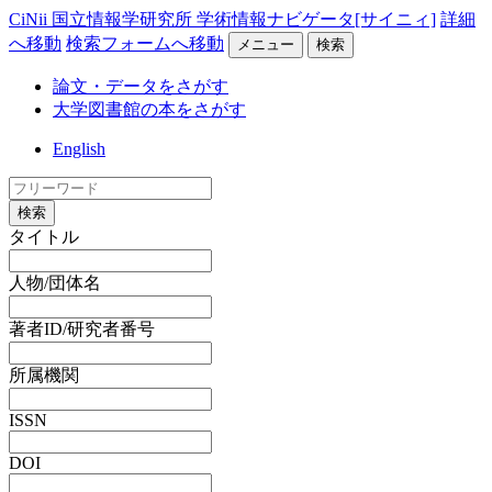
CiNii 国立情報学研究所 学術情報ナビゲータ[サイニィ]
詳細
へ移動
検索フォームへ移動
メニュー
検索
論文・データをさがす
大学図書館の本をさがす
English
検索
タイトル
人物/団体名
著者ID/研究者番号
所属機関
ISSN
DOI