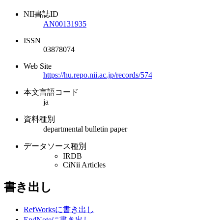
NII書誌ID
AN00131935
ISSN
03878074
Web Site
https://hu.repo.nii.ac.jp/records/574
本文言語コード
ja
資料種別
departmental bulletin paper
データソース種別
IRDB
CiNii Articles
書き出し
RefWorksに書き出し
EndNoteに書き出し