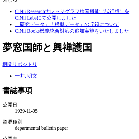
CiNii Researchナレッジグラフ検索機能（試行版）を
CiNii Labsにて公開しました
「研究データ」「根拠データ」の収録について
CiNii Books機能統合対応の追加実施をいたしました
夢窓国師と興禅護国
機関リポジトリ
一井, 明文
書誌事項
公開日
1939-11-05
資源種別
departmental bulletin paper
公開者