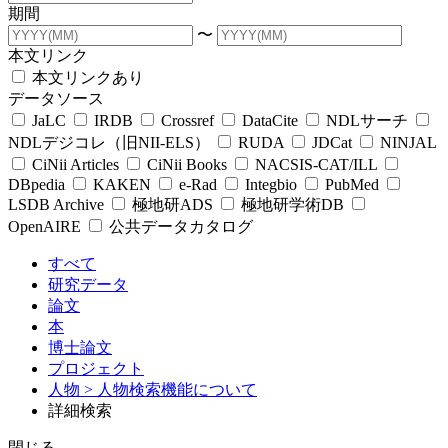
期間
〜
本文リンク
本文リンクあり
データソース
JaLC
IRDB
Crossref
DataCite
NDLサーチ
NDLデジコレ（旧NII-ELS）
RUDA
JDCat
NINJAL
CiNii Articles
CiNii Books
NACSIS-CAT/ILL
DBpedia
KAKEN
e-Rad
Integbio
PubMed
LSDB Archive
極地研ADS
極地研学術DB
OpenAIRE
公共データカタログ
すべて
研究データ
論文
本
博士論文
プロジェクト
人物
> 人物検索機能について
詳細検索
閉じる