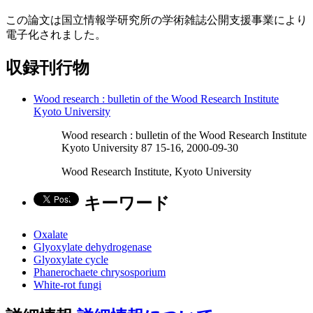
この論文は国立情報学研究所の学術雑誌公開支援事業により
電子化されました。
収録刊行物
Wood research : bulletin of the Wood Research Institute
Kyoto University
Wood research : bulletin of the Wood Research Institute
Kyoto University 87 15-16, 2000-09-30
Wood Research Institute, Kyoto University
キーワード
Oxalate
Glyoxylate dehydrogenase
Glyoxylate cycle
Phanerochaete chrysosporium
White-rot fungi