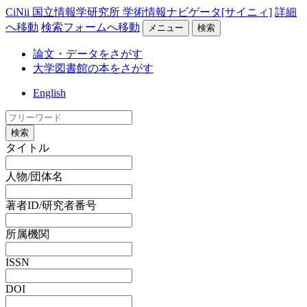
CiNii 国立情報学研究所 学術情報ナビゲータ[サイニィ]
詳細
へ移動
検索フォームへ移動
メニュー
検索
論文・データをさがす
大学図書館の本をさがす
English
検索
タイトル
人物/団体名
著者ID/研究者番号
所属機関
ISSN
DOI