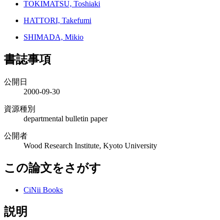
TOKIMATSU, Toshiaki
HATTORI, Takefumi
SHIMADA, Mikio
書誌事項
公開日
2000-09-30
資源種別
departmental bulletin paper
公開者
Wood Research Institute, Kyoto University
この論文をさがす
CiNii Books
説明