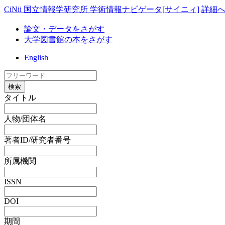
CiNii 国立情報学研究所 学術情報ナビゲータ[サイニィ]
詳細
論文・データをさがす
大学図書館の本をさがす
English
検索
タイトル
人物/団体名
著者ID/研究者番号
所属機関
ISSN
DOI
期間