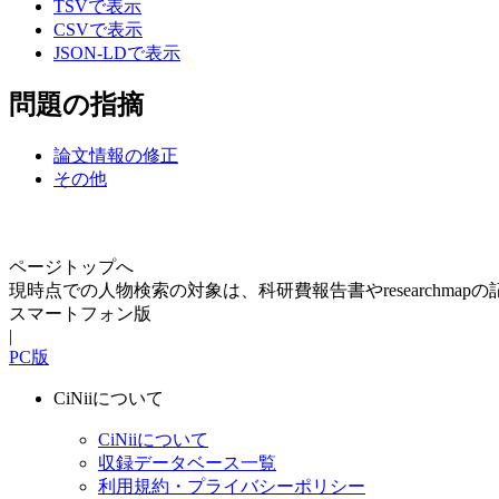
TSVで表示
CSVで表示
JSON-LDで表示
問題の指摘
論文情報の修正
その他
ページトップへ
現時点での人物検索の対象は、科研費報告書やresearchma
スマートフォン版
|
PC版
CiNiiについて
CiNiiについて
収録データベース一覧
利用規約・プライバシーポリシー