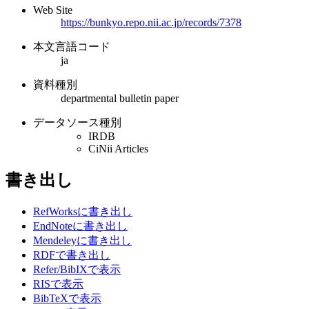
Web Site
https://bunkyo.repo.nii.ac.jp/records/7378
本文言語コード
ja
資料種別
departmental bulletin paper
データソース種別
IRDB
CiNii Articles
書き出し
RefWorksに書き出し
EndNoteに書き出し
Mendeleyに書き出し
RDFで書き出し
Refer/BibIXで表示
RISで表示
BibTeXで表示