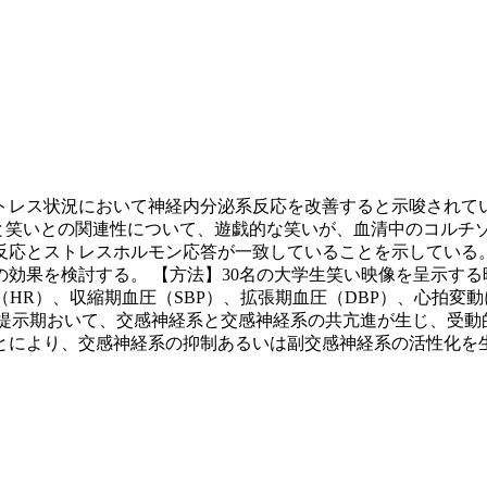
トレス状況において神経内分泌系反応を改善すると示唆されて
）は、NK細胞と笑いとの関連性について、遊戯的な笑いが、血清中の
反応とストレスホルモン応答が一致していることを示している
効果を検討する。 【方法】30名の大学生笑い映像を呈示する映
HR）、収縮期血圧（SBP）、拡張期血圧（DBP）、心拍変動に
像提示期おいて、交感神経系と交感神経系の共亢進が生じ、受
とにより、交感神経系の抑制あるいは副交感神経系の活性化を