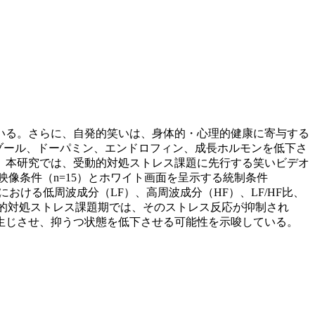
いる。さらに、自発的笑いは、身体的・心理的健康に寄与する
コルチゾール、ドーパミン、エンドロフィン、成長ホルモンを低下さ
。本研究では、受動的対処ストレス課題に先行する笑いビデオ
像条件（n=15）とホワイト画面を呈示する統制条件
おける低周波成分（LF）、高周波成分（HF）、LF/HF比、
動的対処ストレス課題期では、そのストレス反応が抑制され
生じさせ、抑うつ状態を低下させる可能性を示唆している。