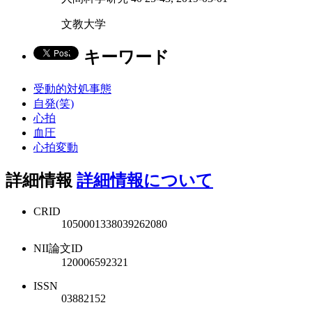
文教大学
キーワード
受動的対処事態
自発(笑)
心拍
血圧
心拍変動
詳細情報
詳細情報について
CRID
1050001338039262080
NII論文ID
120006592321
ISSN
03882152