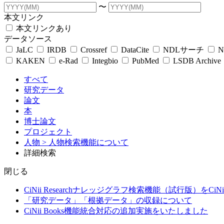
〜
本文リンク
本文リンクあり
データソース
JaLC
IRDB
Crossref
DataCite
NDLサーチ
N
KAKEN
e-Rad
Integbio
PubMed
LSDB Archive
すべて
研究データ
論文
本
博士論文
プロジェクト
人物
> 人物検索機能について
詳細検索
閉じる
CiNii Researchナレッジグラフ検索機能（試行版）をCiN
「研究データ」「根拠データ」の収録について
CiNii Books機能統合対応の追加実施をいたしました