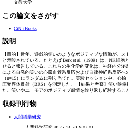
文教大学
この論文をさがす
CiNii Books
説明
【目的】近年、遊戯的笑いのようなポジティブな情動が、ス
と示唆されている。たとえば Berk et al.（1989
せると報告している。これらの生化学的変化は、神経内分泌
による自発的笑いの心臓血管系反応および自律神経系反応への
（n=15）にランダムに割り当てた。実験セッション中、心拍（
圧受容体反射（BRS）を測定した。 【結果と考察】笑い映
た。笑いやユーモアのポジティブ感情を繰り返し経験するこ
収録刊行物
人間科学研究
人間科学研究 40 25-43, 2019-03-01