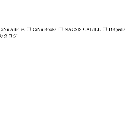
iNii Articles
CiNii Books
NACSIS-CAT/ILL
DBpedia
カタログ