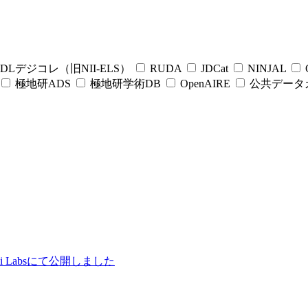
DLデジコレ（旧NII-ELS）
RUDA
JDCat
NINJAL
C
極地研ADS
極地研学術DB
OpenAIRE
公共データ
ii Labsにて公開しました