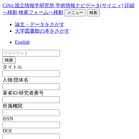
CiNii 国立情報学研究所 学術情報ナビゲータ[サイニィ]
詳細
へ移動
検索フォームへ移動
メニュー
検索
論文・データをさがす
大学図書館の本をさがす
English
検索
タイトル
人物/団体名
著者ID/研究者番号
所属機関
ISSN
DOI