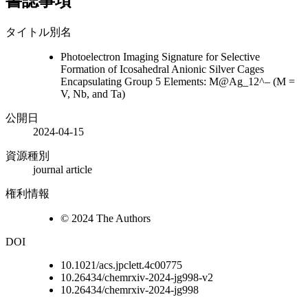
書誌事項
タイトル別名
Photoelectron Imaging Signature for Selective
Formation of Icosahedral Anionic Silver Cages
Encapsulating Group 5 Elements: M@Ag_12^– (M =
V, Nb, and Ta)
公開日
2024-04-15
資源種別
journal article
権利情報
© 2024 The Authors
DOI
10.1021/acs.jpclett.4c00775
10.26434/chemrxiv-2024-jg998-v2
10.26434/chemrxiv-2024-jg998