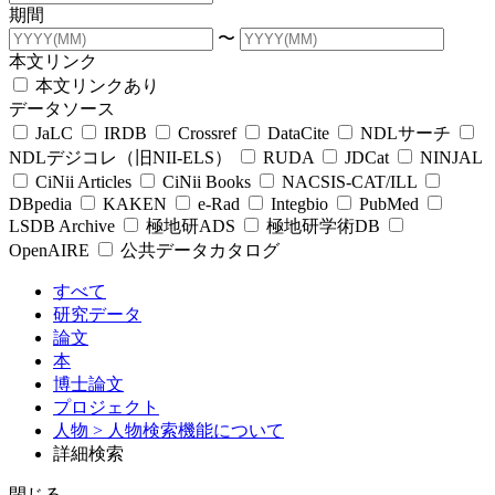
期間
〜
本文リンク
本文リンクあり
データソース
JaLC
IRDB
Crossref
DataCite
NDLサーチ
NDLデジコレ（旧NII-ELS）
RUDA
JDCat
NINJAL
CiNii Articles
CiNii Books
NACSIS-CAT/ILL
DBpedia
KAKEN
e-Rad
Integbio
PubMed
LSDB Archive
極地研ADS
極地研学術DB
OpenAIRE
公共データカタログ
すべて
研究データ
論文
本
博士論文
プロジェクト
人物
> 人物検索機能について
詳細検索
閉じる