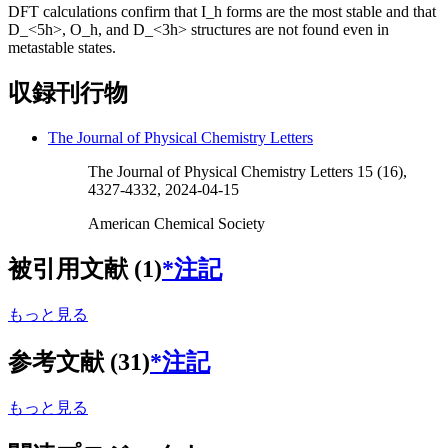
DFT calculations confirm that I_h forms are the most stable and that
D_<5h>, O_h, and D_<3h> structures are not found even in
metastable states.
収録刊行物
The Journal of Physical Chemistry Letters
The Journal of Physical Chemistry Letters 15 (16),
4327-4332, 2024-04-15
American Chemical Society
被引用文献 (1)
*注記
もっと見る
参考文献 (31)
*注記
もっと見る