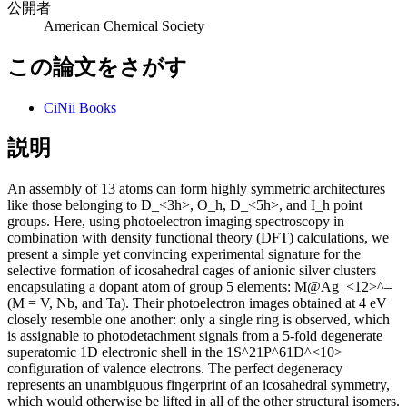
公開者
American Chemical Society
この論文をさがす
CiNii Books
説明
An assembly of 13 atoms can form highly symmetric architectures
like those belonging to D_<3h>, O_h, D_<5h>, and I_h point
groups. Here, using photoelectron imaging spectroscopy in
combination with density functional theory (DFT) calculations, we
present a simple yet convincing experimental signature for the
selective formation of icosahedral cages of anionic silver clusters
encapsulating a dopant atom of group 5 elements: M@Ag_<12>^–
(M = V, Nb, and Ta). Their photoelectron images obtained at 4 eV
closely resemble one another: only a single ring is observed, which
is assignable to photodetachment signals from a 5-fold degenerate
superatomic 1D electronic shell in the 1S^21P^61D^<10>
configuration of valence electrons. The perfect degeneracy
represents an unambiguous fingerprint of an icosahedral symmetry,
which would otherwise be lifted in all of the other structural isomers.