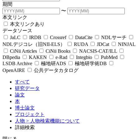
期間
〜
本文リンク
本文リンクあり
データソース
JaLC
IRDB
Crossref
DataCite
NDLサーチ
NDLデジコレ（旧NII-ELS）
RUDA
JDCat
NINJAL
CiNii Articles
CiNii Books
NACSIS-CAT/ILL
DBpedia
KAKEN
e-Rad
Integbio
PubMed
LSDB Archive
極地研ADS
極地研学術DB
OpenAIRE
公共データカタログ
すべて
研究データ
論文
本
博士論文
プロジェクト
人物
> 人物検索機能について
詳細検索
閉じる