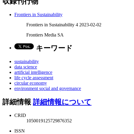
収録刊行物
Frontiers in Sustainability
Frontiers in Sustainability 4 2023-02-02
Frontiers Media SA
キーワード
sustainability
data science
artificial intelligence
life cycle assessment
circular economy
environment social and governance
詳細情報
詳細情報について
CRID
1050019125729876352
ISSN