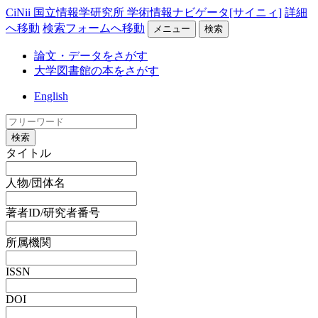
CiNii 国立情報学研究所 学術情報ナビゲータ[サイニィ]
詳細
へ移動
検索フォームへ移動
メニュー
検索
論文・データをさがす
大学図書館の本をさがす
English
検索
タイトル
人物/団体名
著者ID/研究者番号
所属機関
ISSN
DOI