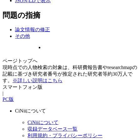
JSON-LDで表示
問題の指摘
論文情報の修正
その他
ページトップへ
現時点での人物検索の対象は、科研費報告書やresearchmapの
記載に基づき研究者番号が推定された研究者等約30万人で
す。
※詳しい説明はこちら
スマートフォン版
|
PC版
CiNiiについて
CiNiiについて
収録データベース一覧
利用規約・プライバシーポリシー