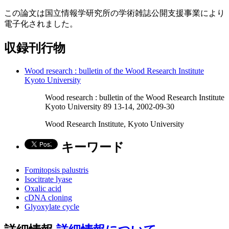
この論文は国立情報学研究所の学術雑誌公開支援事業により
電子化されました。
収録刊行物
Wood research : bulletin of the Wood Research Institute
Kyoto University
Wood research : bulletin of the Wood Research Institute
Kyoto University 89 13-14, 2002-09-30
Wood Research Institute, Kyoto University
キーワード
Fomitopsis palustris
Isocitrate lyase
Oxalic acid
cDNA cloning
Glyoxylate cycle