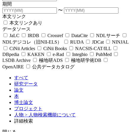
期間
〜
本文リンク
本文リンクあり
データソース
JaLC
IRDB
Crossref
DataCite
NDLサーチ
NDLデジコレ（旧NII-ELS）
RUDA
JDCat
NINJAL
CiNii Articles
CiNii Books
NACSIS-CAT/ILL
DBpedia
KAKEN
e-Rad
Integbio
PubMed
LSDB Archive
極地研ADS
極地研学術DB
OpenAIRE
公共データカタログ
すべて
研究データ
論文
本
博士論文
プロジェクト
人物
> 人物検索機能について
詳細検索
閉じる