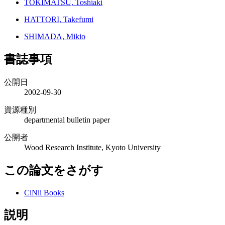
TOKIMATSU, Toshiaki
HATTORI, Takefumi
SHIMADA, Mikio
書誌事項
公開日
2002-09-30
資源種別
departmental bulletin paper
公開者
Wood Research Institute, Kyoto University
この論文をさがす
CiNii Books
説明