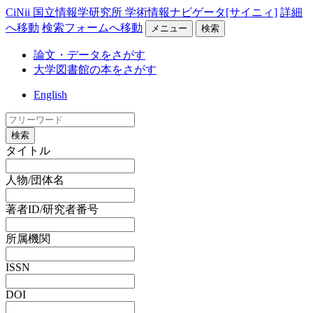
CiNii 国立情報学研究所 学術情報ナビゲータ[サイニィ]
詳細
へ移動
検索フォームへ移動
メニュー
検索
論文・データをさがす
大学図書館の本をさがす
English
検索
タイトル
人物/団体名
著者ID/研究者番号
所属機関
ISSN
DOI