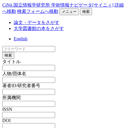
CiNii 国立情報学研究所 学術情報ナビゲータ[サイニィ]
詳細
へ移動
検索フォームへ移動
メニュー
検索
論文・データをさがす
大学図書館の本をさがす
English
検索
タイトル
人物/団体名
著者ID/研究者番号
所属機関
ISSN
DOI