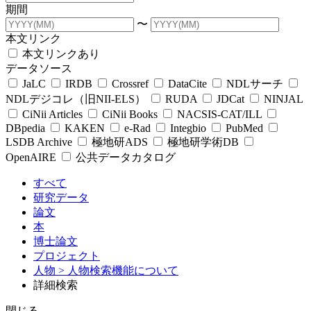
期間
〜
本文リンク
本文リンクあり
データソース
JaLC
IRDB
Crossref
DataCite
NDLサーチ
NDLデジコレ（旧NII-ELS）
RUDA
JDCat
NINJAL
CiNii Articles
CiNii Books
NACSIS-CAT/ILL
DBpedia
KAKEN
e-Rad
Integbio
PubMed
LSDB Archive
極地研ADS
極地研学術DB
OpenAIRE
公共データカタログ
すべて
研究データ
論文
本
博士論文
プロジェクト
人物
> 人物検索機能について
詳細検索
閉じる