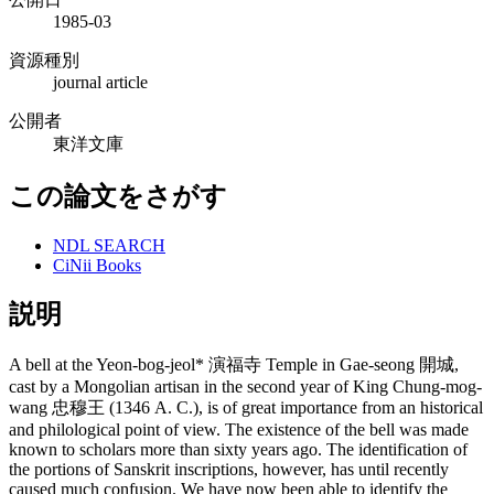
1985-03
資源種別
journal article
公開者
東洋文庫
この論文をさがす
NDL SEARCH
CiNii Books
説明
A bell at the Yeon-bog-jeol* 演福寺 Temple in Gae-seong 開城,
cast by a Mongolian artisan in the second year of King Chung-mog-
wang 忠穆王 (1346 A. C.), is of great importance from an historical
and philological point of view. The existence of the bell was made
known to scholars more than sixty years ago. The identification of
the portions of Sanskrit inscriptions, however, has until recently
caused much confusion. We have now been able to identify the