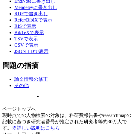
EndNoteに書き出し
Mendeleyに書き出し
RDFで書き出し
Refer/BibIXで表示
RISで表示
BibTeXで表示
TSVで表示
CSVで表示
JSON-LDで表示
問題の指摘
論文情報の修正
その他
ページトップへ
現時点での人物検索の対象は、科研費報告書やresearchmapの
記載に基づき研究者番号が推定された研究者等約30万人で
す。
※詳しい説明はこちら