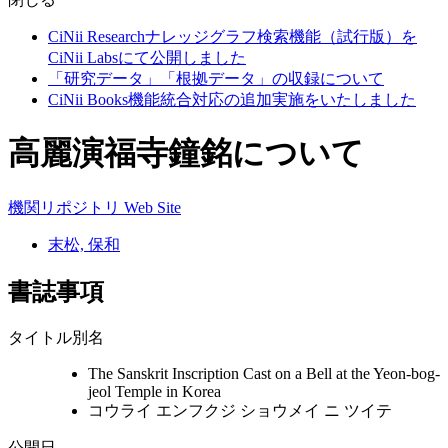
CiNii Researchナレッジグラフ検索機能（試行版）を
CiNii Labsにて公開しました
「研究データ」「根拠データ」の収録について
CiNii Books機能統合対応の追加実施をいたしました
高麗演福寺鐘銘について
機関リポジトリ
Web Site
末松, 保和
書誌事項
タイトル別名
The Sanskrit Inscription Cast on a Bell at the Yeon-bog-
jeol Temple in Korea
コウライ エンフクジ ショウメイ ニ ツイテ
公開日