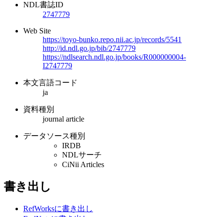
NDL書誌ID
2747779
Web Site
https://toyo-bunko.repo.nii.ac.jp/records/5541
http://id.ndl.go.jp/bib/2747779
https://ndlsearch.ndl.go.jp/books/R000000004-
I2747779
本文言語コード
ja
資料種別
journal article
データソース種別
IRDB
NDLサーチ
CiNii Articles
書き出し
RefWorksに書き出し