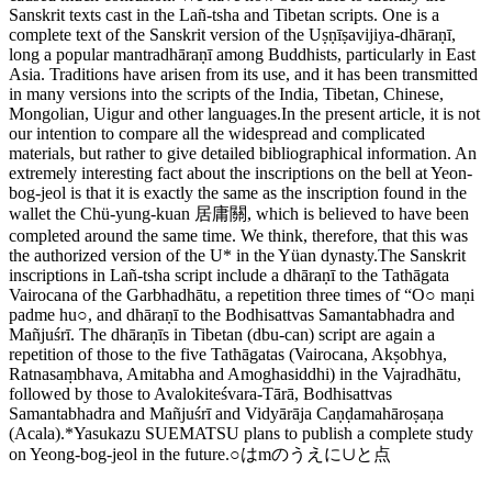
Sanskrit texts cast in the Lañ-tsha and Tibetan scripts. One is a
complete text of the Sanskrit version of the Uṣṇīṣavijiya-dhāraṇī,
long a popular mantradhāraṇī among Buddhists, particularly in East
Asia. Traditions have arisen from its use, and it has been transmitted
in many versions into the scripts of the India, Tibetan, Chinese,
Mongolian, Uigur and other languages.In the present article, it is not
our intention to compare all the widespread and complicated
materials, but rather to give detailed bibliographical information. An
extremely interesting fact about the inscriptions on the bell at Yeon-
bog-jeol is that it is exactly the same as the inscription found in the
wallet the Chü-yung-kuan 居庸關, which is believed to have been
completed around the same time. We think, therefore, that this was
the authorized version of the U* in the Yüan dynasty.The Sanskrit
inscriptions in Lañ-tsha script include a dhāraṇī to the Tathāgata
Vairocana of the Garbhadhātu, a repetition three times of “O○ maṇi
padme hu○, and dhāraṇī to the Bodhisattvas Samantabhadra and
Mañjuśrī. The dhāraṇīs in Tibetan (dbu-can) script are again a
repetition of those to the five Tathāgatas (Vairocana, Akṣobhya,
Ratnasaṃbhava, Amitabha and Amoghasiddhi) in the Vajradhātu,
followed by those to Avalokiteśvara-Tārā, Bodhisattvas
Samantabhadra and Mañjuśrī and Vidyārāja Caṇḍamahāroṣaṇa
(Acala).*Yasukazu SUEMATSU plans to publish a complete study
on Yeong-bog-jeol in the future.○はmのうえに∪と点