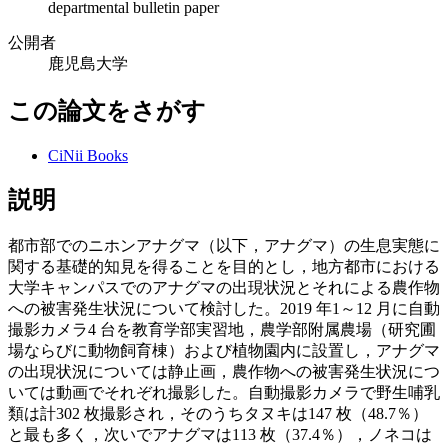
departmental bulletin paper
公開者
鹿児島大学
この論文をさがす
CiNii Books
説明
都市部でのニホンアナグマ（以下，アナグマ）の生息実態に
関する基礎的知見を得ることを目的とし，地方都市における
大学キャンパスでのアナグマの出現状況とそれによる農作物
への被害発生状況について検討した。2019 年1～12 月に自動
撮影カメラ4 台を教育学部実習地，農学部附属農場（研究圃
場ならびに動物飼育棟）および植物園内に設置し，アナグマ
の出現状況については静止画，農作物への被害発生状況につ
いては動画でそれぞれ撮影した。自動撮影カメラで野生哺乳
類は計302 枚撮影され，そのうちタヌキは147 枚（48.7％）
と最も多く，次いでアナグマは113 枚（37.4％），ノネコは