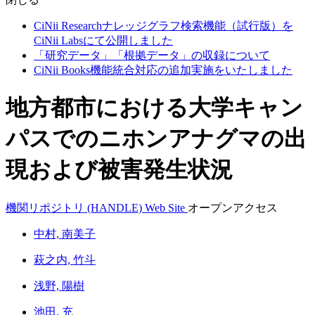
CiNii Researchナレッジグラフ検索機能（試行版）を
CiNii Labsにて公開しました
「研究データ」「根拠データ」の収録について
CiNii Books機能統合対応の追加実施をいたしました
地方都市における大学キャン
パスでのニホンアナグマの出
現および被害発生状況
機関リポジトリ (HANDLE)
Web Site
オープンアクセス
中村, 南美子
萩之内, 竹斗
浅野, 陽樹
池田, 充