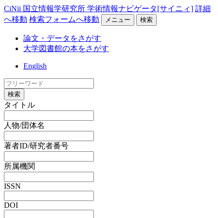
CiNii 国立情報学研究所 学術情報ナビゲータ[サイニィ]
詳細
へ移動
検索フォームへ移動
メニュー
検索
論文・データをさがす
大学図書館の本をさがす
English
検索
タイトル
人物/団体名
著者ID/研究者番号
所属機関
ISSN
DOI