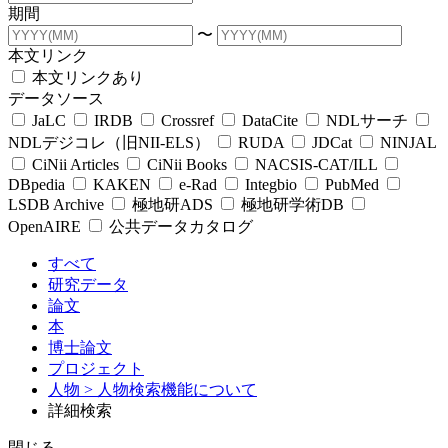
期間
〜
本文リンク
本文リンクあり
データソース
JaLC
IRDB
Crossref
DataCite
NDLサーチ
NDLデジコレ（旧NII-ELS）
RUDA
JDCat
NINJAL
CiNii Articles
CiNii Books
NACSIS-CAT/ILL
DBpedia
KAKEN
e-Rad
Integbio
PubMed
LSDB Archive
極地研ADS
極地研学術DB
OpenAIRE
公共データカタログ
すべて
研究データ
論文
本
博士論文
プロジェクト
人物
> 人物検索機能について
詳細検索
閉じる