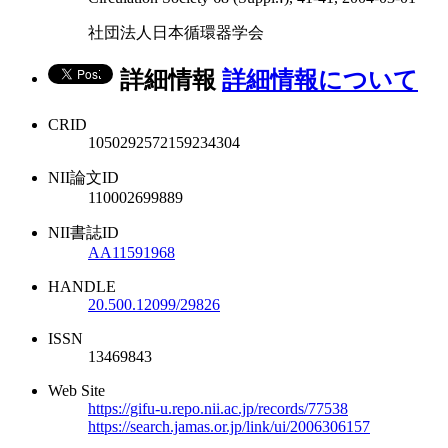
社団法人日本循環器学会
詳細情報
詳細情報について
CRID
1050292572159234304
NII論文ID
110002699889
NII書誌ID
AA11591968
HANDLE
20.500.12099/29826
ISSN
13469843
Web Site
https://gifu-u.repo.nii.ac.jp/records/77538
https://search.jamas.or.jp/link/ui/2006306157