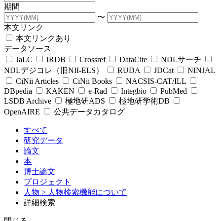
期間
〜
本文リンク
本文リンクあり
データソース
JaLC
IRDB
Crossref
DataCite
NDLサーチ
NDLデジコレ（旧NII-ELS）
RUDA
JDCat
NINJAL
CiNii Articles
CiNii Books
NACSIS-CAT/ILL
DBpedia
KAKEN
e-Rad
Integbio
PubMed
LSDB Archive
極地研ADS
極地研学術DB
OpenAIRE
公共データカタログ
すべて
研究データ
論文
本
博士論文
プロジェクト
人物
> 人物検索機能について
詳細検索
閉じる