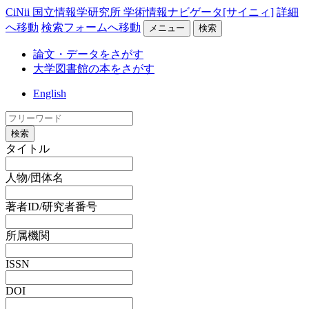
CiNii 国立情報学研究所 学術情報ナビゲータ[サイニィ]
詳細
へ移動
検索フォームへ移動
メニュー
検索
論文・データをさがす
大学図書館の本をさがす
English
検索
タイトル
人物/団体名
著者ID/研究者番号
所属機関
ISSN
DOI