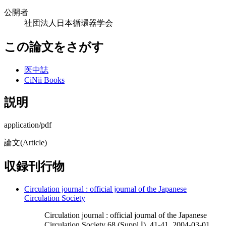
公開者
社団法人日本循環器学会
この論文をさがす
医中誌
CiNii Books
説明
application/pdf
論文(Article)
収録刊行物
Circulation journal : official journal of the Japanese
Circulation Society
Circulation journal : official journal of the Japanese
Circulation Society 68 (Suppl.Ⅰ), 41-41, 2004-03-01