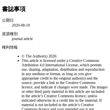
書誌事項
公開日
2020-08-10
資源種別
journal article
権利情報
© The Author(s) 2020.
This article is licensed under a Creative Commons
Attribution 4.0 International License, which permits
use, sharing, adaptation, distribution and reproduction
in any medium or format, as long as you give
appropriate credit to the original author(s) and the
source, provide a link to the Creative Commons
licence, and indicate if changes were made. The images
or other third party material in this article are included
in the article’s Creative Commons licence, unless
indicated otherwise in a credit line to the material. If
material is not included in the article’s Creative
Commons licence and your intended use is not