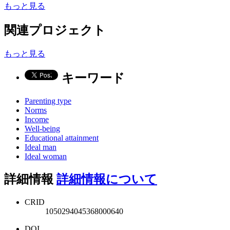
もっと見る
関連プロジェクト
もっと見る
キーワード
Parenting type
Norms
Income
Well-being
Educational attainment
Ideal man
Ideal woman
詳細情報
詳細情報について
CRID
1050294045368000640
DOI