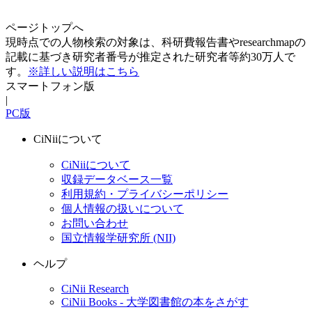
ページトップへ
現時点での人物検索の対象は、科研費報告書やresearchmapの
記載に基づき研究者番号が推定された研究者等約30万人で
す。
※詳しい説明はこちら
スマートフォン版
|
PC版
CiNiiについて
CiNiiについて
収録データベース一覧
利用規約・プライバシーポリシー
個人情報の扱いについて
お問い合わせ
国立情報学研究所 (NII)
ヘルプ
CiNii Research
CiNii Books - 大学図書館の本をさがす