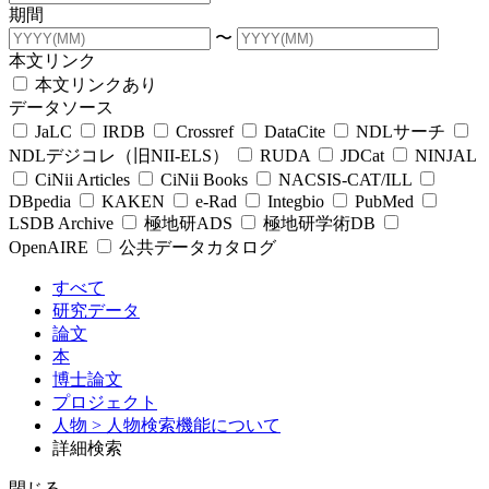
期間
〜
本文リンク
本文リンクあり
データソース
JaLC
IRDB
Crossref
DataCite
NDLサーチ
NDLデジコレ（旧NII-ELS）
RUDA
JDCat
NINJAL
CiNii Articles
CiNii Books
NACSIS-CAT/ILL
DBpedia
KAKEN
e-Rad
Integbio
PubMed
LSDB Archive
極地研ADS
極地研学術DB
OpenAIRE
公共データカタログ
すべて
研究データ
論文
本
博士論文
プロジェクト
人物
> 人物検索機能について
詳細検索
閉じる