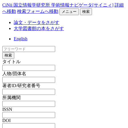
CiNii 国立情報学研究所 学術情報ナビゲータ[サイニィ]
詳細
へ移動
検索フォームへ移動
メニュー
検索
論文・データをさがす
大学図書館の本をさがす
English
検索
タイトル
人物/団体名
著者ID/研究者番号
所属機関
ISSN
DOI