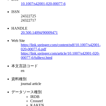
10.1007/s42001-020-00077-6
ISSN
24322725
24322717
HANDLE
20.500.14094/90009471
Web Site
https://link.springer.com/content/pdf/10.1007/s42001-
020-00077-6.pdf
https://link.springer.com/article/10.1007/s42001-020-
00077-6/fulltext.html
本文言語コード
en
資料種別
journal article
データソース種別
IRDB
Crossref
KAKEN