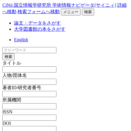
CiNii 国立情報学研究所 学術情報ナビゲータ[サイニィ]
詳細
へ移動
検索フォームへ移動
メニュー
検索
論文・データをさがす
大学図書館の本をさがす
English
検索
タイトル
人物/団体名
著者ID/研究者番号
所属機関
ISSN
DOI