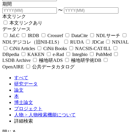
期間
〜
本文リンク
本文リンクあり
データソース
JaLC
IRDB
Crossref
DataCite
NDLサーチ
NDLデジコレ（旧NII-ELS）
RUDA
JDCat
NINJAL
CiNii Articles
CiNii Books
NACSIS-CAT/ILL
DBpedia
KAKEN
e-Rad
Integbio
PubMed
LSDB Archive
極地研ADS
極地研学術DB
OpenAIRE
公共データカタログ
すべて
研究データ
論文
本
博士論文
プロジェクト
人物
> 人物検索機能について
詳細検索
閉じる