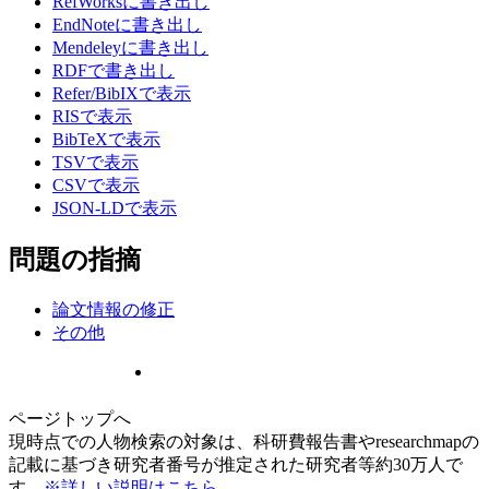
RefWorksに書き出し
EndNoteに書き出し
Mendeleyに書き出し
RDFで書き出し
Refer/BibIXで表示
RISで表示
BibTeXで表示
TSVで表示
CSVで表示
JSON-LDで表示
問題の指摘
論文情報の修正
その他
ページトップへ
現時点での人物検索の対象は、科研費報告書やresearchmapの
記載に基づき研究者番号が推定された研究者等約30万人で
す。
※詳しい説明はこちら