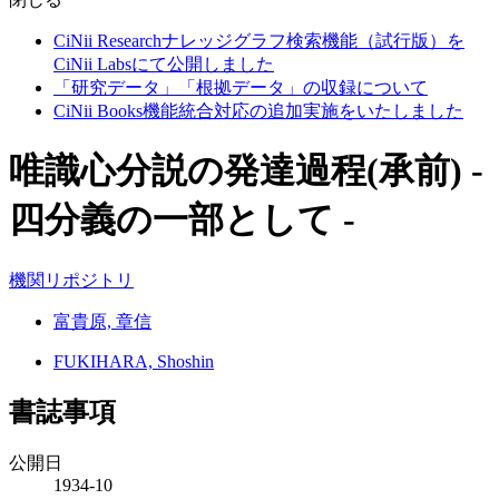
CiNii Researchナレッジグラフ検索機能（試行版）を
CiNii Labsにて公開しました
「研究データ」「根拠データ」の収録について
CiNii Books機能統合対応の追加実施をいたしました
唯識心分説の発達過程(承前) -
四分義の一部として -
機関リポジトリ
富貴原, 章信
FUKIHARA, Shoshin
書誌事項
公開日
1934-10