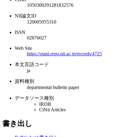
1050300291281832576
NII論文ID
120005955310
ISSN
02876027
Web Site
https://otani.repo.nii.ac.jp/records/4725
本文言語コード
ja
資料種別
departmental bulletin paper
データソース種別
IRDB
CiNii Articles
書き出し