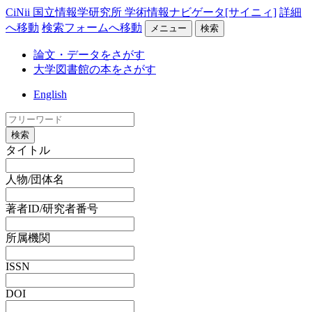
CiNii 国立情報学研究所 学術情報ナビゲータ[サイニィ]
詳細
へ移動
検索フォームへ移動
メニュー
検索
論文・データをさがす
大学図書館の本をさがす
English
検索
タイトル
人物/団体名
著者ID/研究者番号
所属機関
ISSN
DOI