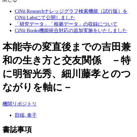
CiNii Researchナレッジグラフ検索機能（試行版）を
CiNii Labsにて公開しました
「研究データ」「根拠データ」の収録について
CiNii Books機能統合対応の追加実施をいたしました
本能寺の変直後までの吉田兼
和の生き方と交友関係 －特
に明智光秀、細川藤孝とのつ
ながりを軸に－
機関リポジトリ
田端, 泰子
書誌事項