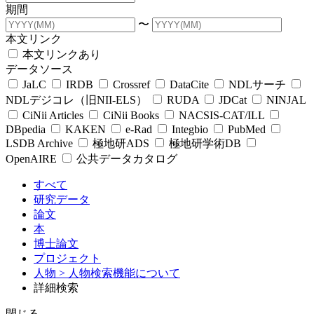
期間
〜
本文リンク
本文リンクあり
データソース
JaLC
IRDB
Crossref
DataCite
NDLサーチ
NDLデジコレ（旧NII-ELS）
RUDA
JDCat
NINJAL
CiNii Articles
CiNii Books
NACSIS-CAT/ILL
DBpedia
KAKEN
e-Rad
Integbio
PubMed
LSDB Archive
極地研ADS
極地研学術DB
OpenAIRE
公共データカタログ
すべて
研究データ
論文
本
博士論文
プロジェクト
人物
> 人物検索機能について
詳細検索
閉じる