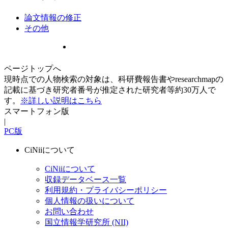
論文情報の修正
その他
ページトップへ
現時点での人物検索の対象は、科研費報告書やresearchmapの
記載に基づき研究者番号が推定された研究者等約30万人で
す。
※詳しい説明はこちら
スマートフォン版
|
PC版
CiNiiについて
CiNiiについて
収録データベース一覧
利用規約・プライバシーポリシー
個人情報の扱いについて
お問い合わせ
国立情報学研究所 (NII)