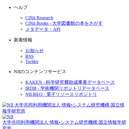
ヘルプ
CiNii Research
CiNii Books - 大学図書館の本をさがす
メタデータ・API
新着情報
お知らせ
RSS
Twitter
NIIのコンテンツサービス
KAKEN - 科学研究費助成事業データベース
IRDB - 学術機関リポジトリデータベース
NII-REO - 電子リソースリポジトリ
大学共同利用機関法人 情報•システム研究機構
国立情報学研
究所