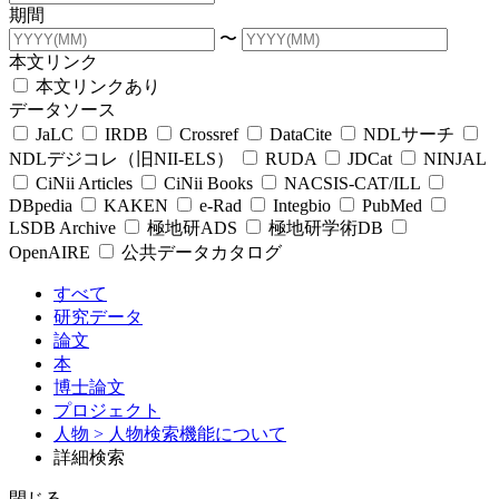
期間
〜
本文リンク
本文リンクあり
データソース
JaLC
IRDB
Crossref
DataCite
NDLサーチ
NDLデジコレ（旧NII-ELS）
RUDA
JDCat
NINJAL
CiNii Articles
CiNii Books
NACSIS-CAT/ILL
DBpedia
KAKEN
e-Rad
Integbio
PubMed
LSDB Archive
極地研ADS
極地研学術DB
OpenAIRE
公共データカタログ
すべて
研究データ
論文
本
博士論文
プロジェクト
人物
> 人物検索機能について
詳細検索
閉じる