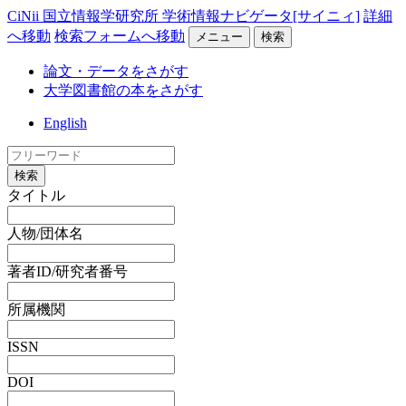
CiNii 国立情報学研究所 学術情報ナビゲータ[サイニィ]
詳細
へ移動
検索フォームへ移動
メニュー
検索
論文・データをさがす
大学図書館の本をさがす
English
検索
タイトル
人物/団体名
著者ID/研究者番号
所属機関
ISSN
DOI