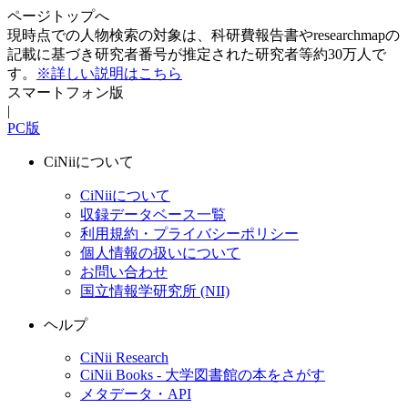
ページトップへ
現時点での人物検索の対象は、科研費報告書やresearchmapの
記載に基づき研究者番号が推定された研究者等約30万人で
す。
※詳しい説明はこちら
スマートフォン版
|
PC版
CiNiiについて
CiNiiについて
収録データベース一覧
利用規約・プライバシーポリシー
個人情報の扱いについて
お問い合わせ
国立情報学研究所 (NII)
ヘルプ
CiNii Research
CiNii Books - 大学図書館の本をさがす
メタデータ・API