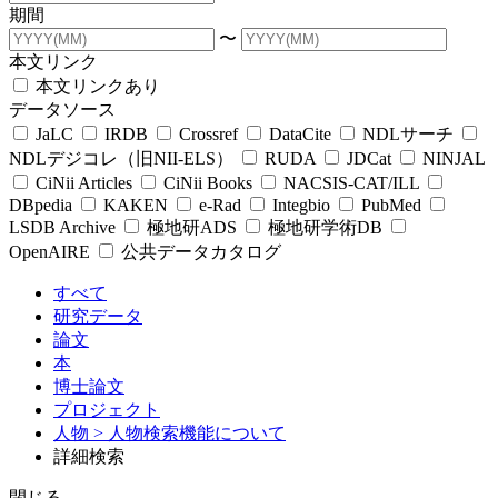
期間
〜
本文リンク
本文リンクあり
データソース
JaLC
IRDB
Crossref
DataCite
NDLサーチ
NDLデジコレ（旧NII-ELS）
RUDA
JDCat
NINJAL
CiNii Articles
CiNii Books
NACSIS-CAT/ILL
DBpedia
KAKEN
e-Rad
Integbio
PubMed
LSDB Archive
極地研ADS
極地研学術DB
OpenAIRE
公共データカタログ
すべて
研究データ
論文
本
博士論文
プロジェクト
人物
> 人物検索機能について
詳細検索
閉じる