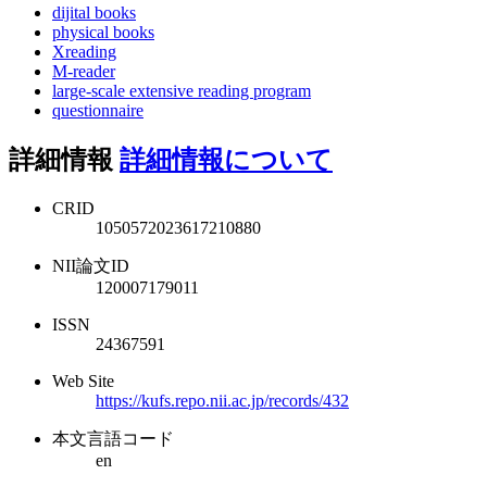
dijital books
physical books
Xreading
M-reader
large-scale extensive reading program
questionnaire
詳細情報
詳細情報について
CRID
1050572023617210880
NII論文ID
120007179011
ISSN
24367591
Web Site
https://kufs.repo.nii.ac.jp/records/432
本文言語コード
en