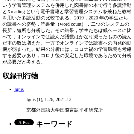
いう学習管理システムを併用した図書館の本で行う多読活動
とXreading という電子書籍と学習管理システムを兼ねた教材
を用いた多読活動の比較である。2019，2020 年の学生たち
の読書への姿勢，読書量（word count），二つのシステムの
長所，短所も分析した。その結果，学生たちは紙ベースに比
べて，オンラインでは読んだ語数はかなり減ったものの読ん
だ本の数は増えた。一方でオンラインでは読書への内発的動
機が弱まった。結果の分析には，コロナ禍の学習環境も考慮
する必要があり，コロナ後の安定した環境であらためて分析
が必要だと考える。
収録刊行物
Ignis
Ignis (1), 1-26, 2021-12
京都外国語大学国際言語平和研究所
キーワード