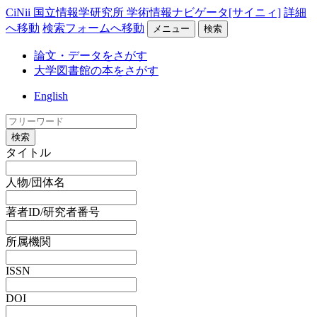
CiNii 国立情報学研究所 学術情報ナビゲータ[サイニィ]
詳細
へ移動
検索フォームへ移動
メニュー
検索
論文・データをさがす
大学図書館の本をさがす
English
検索
タイトル
人物/団体名
著者ID/研究者番号
所属機関
ISSN
DOI