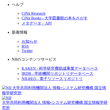
ヘルプ
CiNii Research
CiNii Books - 大学図書館の本をさがす
メタデータ・API
新着情報
お知らせ
RSS
Twitter
NIIのコンテンツサービス
KAKEN - 科学研究費助成事業データベース
IRDB - 学術機関リポジトリデータベース
NII-REO - 電子リソースリポジトリ
大学共同利用機関法人 情報•システム研究機構
国立情報学研
究所