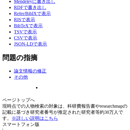
Mendeleyに書き出し
RDFで書き出し
Refer/BibIXで表示
RISで表示
BibTeXで表示
TSVで表示
CSVで表示
JSON-LDで表示
問題の指摘
論文情報の修正
その他
ページトップへ
現時点での人物検索の対象は、科研費報告書やresearchmapの
記載に基づき研究者番号が推定された研究者等約30万人で
す。
※詳しい説明はこちら
スマートフォン版