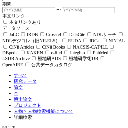
期間
〜
本文リンク
本文リンクあり
データソース
JaLC
IRDB
Crossref
DataCite
NDLサーチ
NDLデジコレ（旧NII-ELS）
RUDA
JDCat
NINJAL
CiNii Articles
CiNii Books
NACSIS-CAT/ILL
DBpedia
KAKEN
e-Rad
Integbio
PubMed
LSDB Archive
極地研ADS
極地研学術DB
OpenAIRE
公共データカタログ
すべて
研究データ
論文
本
博士論文
プロジェクト
人物
> 人物検索機能について
詳細検索
閉じる