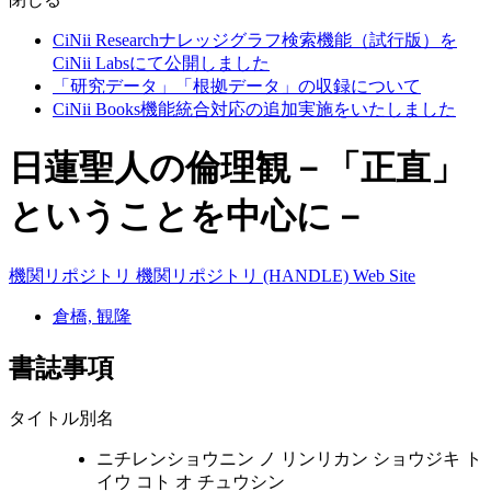
CiNii Researchナレッジグラフ検索機能（試行版）を
CiNii Labsにて公開しました
「研究データ」「根拠データ」の収録について
CiNii Books機能統合対応の追加実施をいたしました
日蓮聖人の倫理観－「正直」
ということを中心に－
機関リポジトリ
機関リポジトリ (HANDLE)
Web Site
倉橋, 観隆
書誌事項
タイトル別名
ニチレンショウニン ノ リンリカン ショウジキ ト
イウ コト オ チュウシン