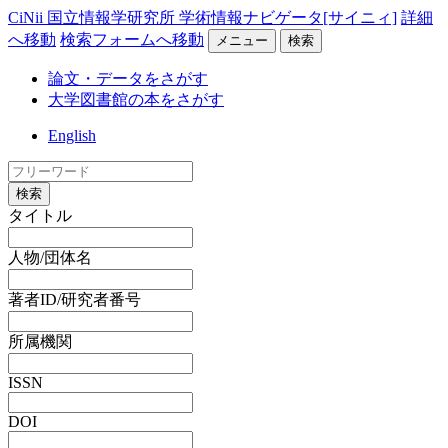
CiNii 国立情報学研究所 学術情報ナビゲータ[サイニィ]
詳細
へ移動
検索フォームへ移動
メニュー
検索
論文・データをさがす
大学図書館の本をさがす
English
検索
タイトル
人物/団体名
著者ID/研究者番号
所属機関
ISSN
DOI