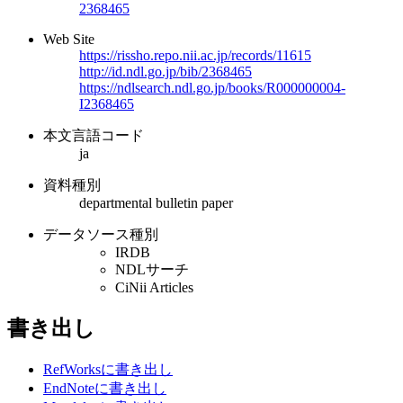
2368465
Web Site
https://rissho.repo.nii.ac.jp/records/11615
http://id.ndl.go.jp/bib/2368465
https://ndlsearch.ndl.go.jp/books/R000000004-
I2368465
本文言語コード
ja
資料種別
departmental bulletin paper
データソース種別
IRDB
NDLサーチ
CiNii Articles
書き出し
RefWorksに書き出し
EndNoteに書き出し