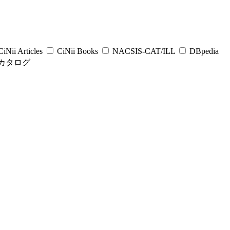
iNii Articles
CiNii Books
NACSIS-CAT/ILL
DBpedia
カタログ