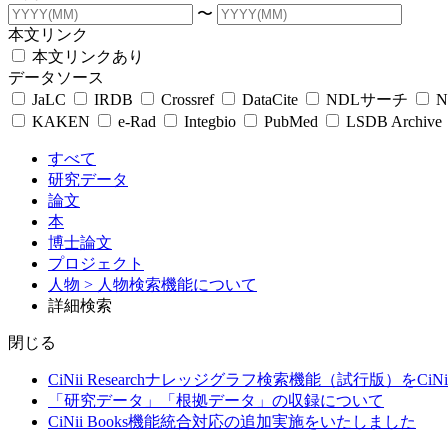
〜
本文リンク
本文リンクあり
データソース
JaLC
IRDB
Crossref
DataCite
NDLサーチ
N
KAKEN
e-Rad
Integbio
PubMed
LSDB Archive
すべて
研究データ
論文
本
博士論文
プロジェクト
人物
> 人物検索機能について
詳細検索
閉じる
CiNii Researchナレッジグラフ検索機能（試行版）をCiN
「研究データ」「根拠データ」の収録について
CiNii Books機能統合対応の追加実施をいたしました