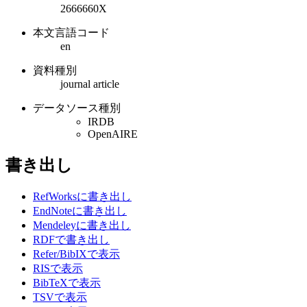
2666660X
本文言語コード
en
資料種別
journal article
データソース種別
IRDB
OpenAIRE
書き出し
RefWorksに書き出し
EndNoteに書き出し
Mendeleyに書き出し
RDFで書き出し
Refer/BibIXで表示
RISで表示
BibTeXで表示
TSVで表示