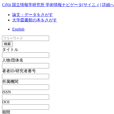
CiNii 国立情報学研究所 学術情報ナビゲータ[サイニィ]
詳細
論文・データをさがす
大学図書館の本をさがす
English
検索
タイトル
人物/団体名
著者ID/研究者番号
所属機関
ISSN
DOI
期間