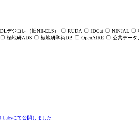
DLデジコレ（旧NII-ELS）
RUDA
JDCat
NINJAL
C
極地研ADS
極地研学術DB
OpenAIRE
公共データ
ii Labsにて公開しました