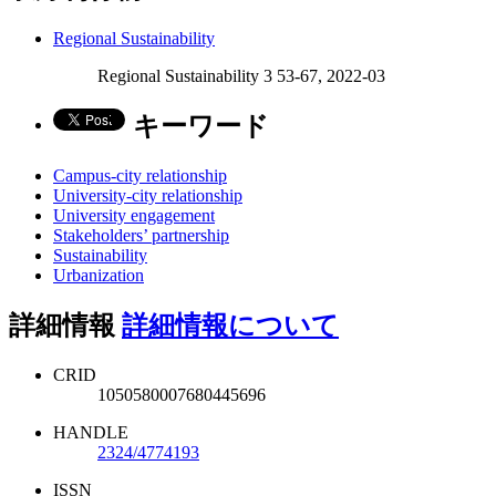
Regional Sustainability
Regional Sustainability 3 53-67, 2022-03
キーワード
Campus-city relationship
University-city relationship
University engagement
Stakeholders’ partnership
Sustainability
Urbanization
詳細情報
詳細情報について
CRID
1050580007680445696
HANDLE
2324/4774193
ISSN