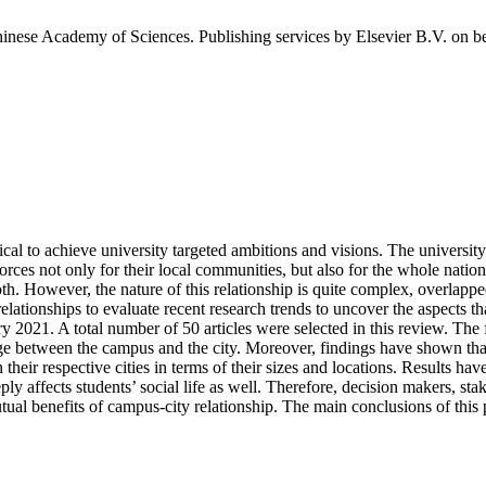
inese Academy of Sciences. Publishing services by Elsevier B.V. on be
ical to achieve university targeted ambitions and visions. The university-c
ng forces not only for their local communities, but also for the whole nat
both. However, the nature of this relationship is quite complex, overlapp
elationships to evaluate recent research trends to uncover the aspects th
ry 2021. A total number of 50 articles were selected in this review. The 
age between the campus and the city. Moreover, findings have shown that 
 their respective cities in terms of their sizes and locations. Results h
eply affects students’ social life as well. Therefore, decision makers, s
ual benefits of campus-city relationship. The main conclusions of this 