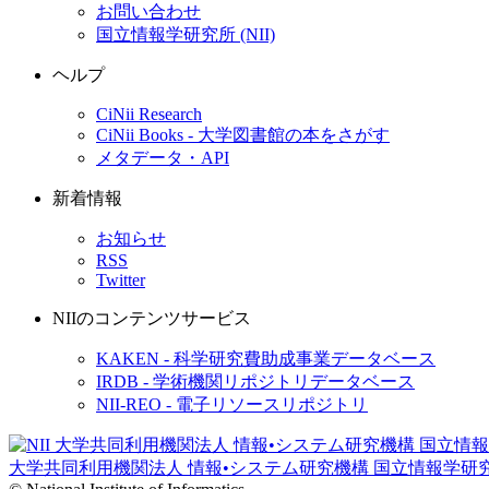
お問い合わせ
国立情報学研究所 (NII)
ヘルプ
CiNii Research
CiNii Books - 大学図書館の本をさがす
メタデータ・API
新着情報
お知らせ
RSS
Twitter
NIIのコンテンツサービス
KAKEN - 科学研究費助成事業データベース
IRDB - 学術機関リポジトリデータベース
NII-REO - 電子リソースリポジトリ
大学共同利用機関法人 情報•システム研究機構
国立情報学研