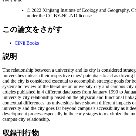
© 2022 Xinjiang Institute of Ecology and Geography, Ch
under the CC BY-NC-ND license
この論文をさがす
CiNii Books
説明
The relationship between a university and its city is considered strateg
universities unleash their respective cities’ potentials to act as drivi
and the city is considered essential to accomplish strategic goals for 
systematic review of the literature on university-city and campus-city r
articles published in 4 different databases from January 1990 to Janua
university-city relationship based on the physical and functional link
contextual differences, as universities have shown different impacts on
university and the city goes far beyond campus’s accessibility as it de
development process especially in the early stages to maximize the mut
campus-city relationship.
収録刊行物