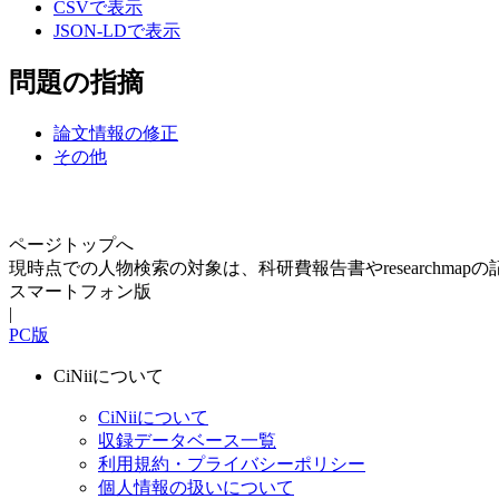
CSVで表示
JSON-LDで表示
問題の指摘
論文情報の修正
その他
ページトップへ
現時点での人物検索の対象は、科研費報告書やresearchma
スマートフォン版
|
PC版
CiNiiについて
CiNiiについて
収録データベース一覧
利用規約・プライバシーポリシー
個人情報の扱いについて