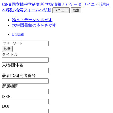
CiNii 国立情報学研究所 学術情報ナビゲータ[サイニィ]
詳細
へ移動
検索フォームへ移動
メニュー
検索
論文・データをさがす
大学図書館の本をさがす
English
検索
タイトル
人物/団体名
著者ID/研究者番号
所属機関
ISSN
DOI