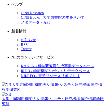
ヘルプ
CiNii Research
CiNii Books - 大学図書館の本をさがす
メタデータ・API
新着情報
お知らせ
RSS
Twitter
NIIのコンテンツサービス
KAKEN - 科学研究費助成事業データベース
IRDB - 学術機関リポジトリデータベース
NII-REO - 電子リソースリポジトリ
大学共同利用機関法人 情報•システム研究機構
国立情報学研
究所