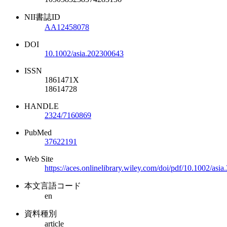
NII書誌ID
AA12458078
DOI
10.1002/asia.202300643
ISSN
1861471X
18614728
HANDLE
2324/7160869
PubMed
37622191
Web Site
https://aces.onlinelibrary.wiley.com/doi/pdf/10.1002/asi
本文言語コード
en
資料種別
article