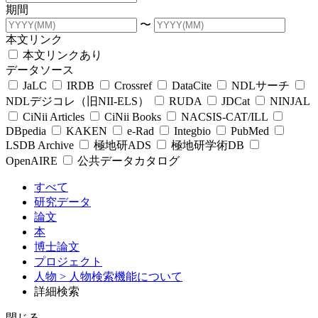
期間
〜
本文リンク
本文リンクあり
データソース
JaLC
IRDB
Crossref
DataCite
NDLサーチ
NDLデジコレ（旧NII-ELS）
RUDA
JDCat
NINJAL
CiNii Articles
CiNii Books
NACSIS-CAT/ILL
DBpedia
KAKEN
e-Rad
Integbio
PubMed
LSDB Archive
極地研ADS
極地研学術DB
OpenAIRE
公共データカタログ
すべて
研究データ
論文
本
博士論文
プロジェクト
人物
> 人物検索機能について
詳細検索
閉じる