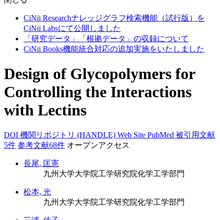
CiNii Researchナレッジグラフ検索機能（試行版）を
CiNii Labsにて公開しました
「研究データ」「根拠データ」の収録について
CiNii Books機能統合対応の追加実施をいたしました
Design of Glycopolymers for
Controlling the Interactions
with Lectins
DOI
機関リポジトリ (HANDLE)
Web Site
PubMed
被引用文献
5件
参考文献68件
オープンアクセス
長尾, 匡憲
九州大学大学院工学研究院化学工学部門
松本, 光
九州大学大学院工学研究院化学工学部門