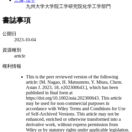
三浦, 佳子
九州大学大学院工学研究院化学工学部門
書誌事項
公開日
2023-10-04
資源種別
article
権利情報
This is the peer reviewed version of the following
article: [M. Nagao, H. Matsumoto, Y. Miura, Chem.
Asian J. 2023, 18, e202300643.], which has been
published in final form at
https://doi.org/10.1002/asia.202300643. This article
may be used for non-commercial purposes in
accordance with Wiley Terms and Conditions for Use
of Self-Archived Versions. This article may not be
enhanced, enriched or otherwise transformed into a
derivative work, without express permission from
Wiley or by statutory rights under applicable legislation.