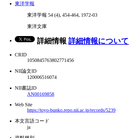
東洋学報
東洋学報 54 (4), 454-464, 1972-03
東洋文庫
詳細情報
詳細情報について
CRID
1050845763802771456
NII論文ID
120006516074
NII書誌ID
AN00169858
Web Site
https://toyo-bunko.repo.nii.ac.jp/records/5239
本文言語コード
ja
資料種別