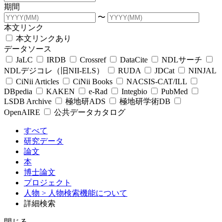
期間
〜
本文リンク
本文リンクあり
データソース
JaLC
IRDB
Crossref
DataCite
NDLサーチ
NDLデジコレ（旧NII-ELS）
RUDA
JDCat
NINJAL
CiNii Articles
CiNii Books
NACSIS-CAT/ILL
DBpedia
KAKEN
e-Rad
Integbio
PubMed
LSDB Archive
極地研ADS
極地研学術DB
OpenAIRE
公共データカタログ
すべて
研究データ
論文
本
博士論文
プロジェクト
人物
> 人物検索機能について
詳細検索
閉じる