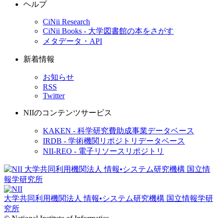
ヘルプ
CiNii Research
CiNii Books - 大学図書館の本をさがす
メタデータ・API
新着情報
お知らせ
RSS
Twitter
NIIのコンテンツサービス
KAKEN - 科学研究費助成事業データベース
IRDB - 学術機関リポジトリデータベース
NII-REO - 電子リソースリポジトリ
大学共同利用機関法人 情報•システム研究機構
国立情報学研
究所