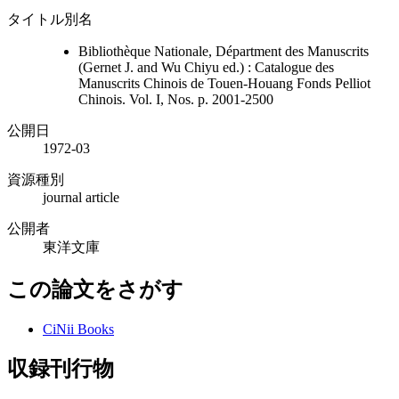
タイトル別名
Bibliothèque Nationale, Départment des Manuscrits
(Gernet J. and Wu Chiyu ed.) : Catalogue des
Manuscrits Chinois de Touen-Houang Fonds Pelliot
Chinois. Vol. I, Nos. p. 2001-2500
公開日
1972-03
資源種別
journal article
公開者
東洋文庫
この論文をさがす
CiNii Books
収録刊行物