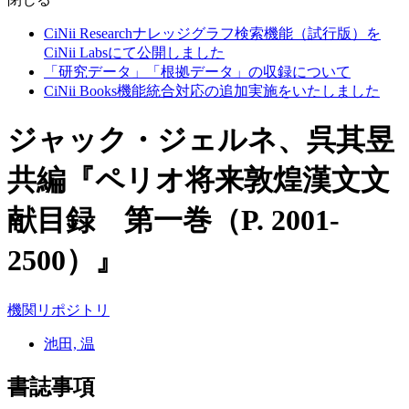
CiNii Researchナレッジグラフ検索機能（試行版）を
CiNii Labsにて公開しました
「研究データ」「根拠データ」の収録について
CiNii Books機能統合対応の追加実施をいたしました
ジャック・ジェルネ、呉其昱
共編『ペリオ将来敦煌漢文文
献目録 第一巻（P. 2001-
2500）』
機関リポジトリ
池田, 温
書誌事項