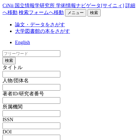
CiNii 国立情報学研究所 学術情報ナビゲータ[サイニィ]
詳細
へ移動
検索フォームへ移動
メニュー
検索
論文・データをさがす
大学図書館の本をさがす
English
検索
タイトル
人物/団体名
著者ID/研究者番号
所属機関
ISSN
DOI