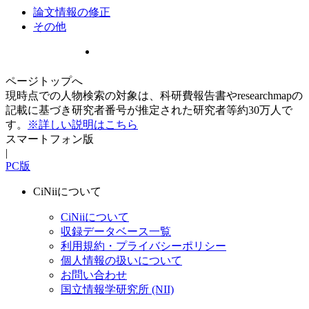
論文情報の修正
その他
ページトップへ
現時点での人物検索の対象は、科研費報告書やresearchmapの
記載に基づき研究者番号が推定された研究者等約30万人で
す。
※詳しい説明はこちら
スマートフォン版
|
PC版
CiNiiについて
CiNiiについて
収録データベース一覧
利用規約・プライバシーポリシー
個人情報の扱いについて
お問い合わせ
国立情報学研究所 (NII)