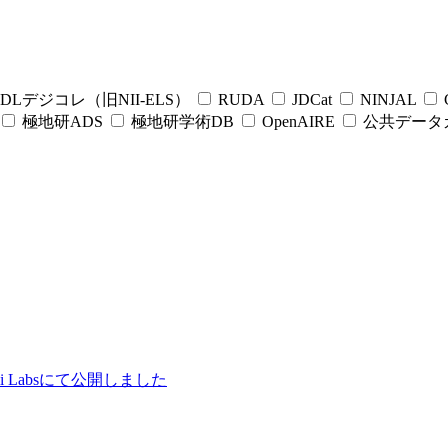
DLデジコレ（旧NII-ELS）
RUDA
JDCat
NINJAL
C
極地研ADS
極地研学術DB
OpenAIRE
公共データ
ii Labsにて公開しました