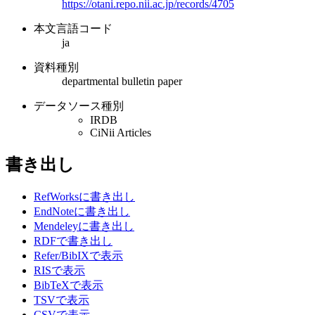
https://otani.repo.nii.ac.jp/records/4705
本文言語コード
ja
資料種別
departmental bulletin paper
データソース種別
IRDB
CiNii Articles
書き出し
RefWorksに書き出し
EndNoteに書き出し
Mendeleyに書き出し
RDFで書き出し
Refer/BibIXで表示
RISで表示
BibTeXで表示
TSVで表示
CSVで表示