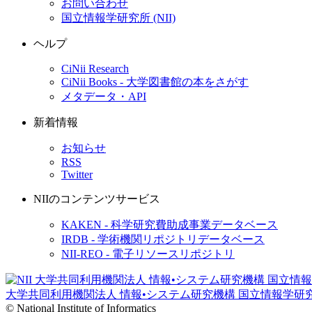
お問い合わせ
国立情報学研究所 (NII)
ヘルプ
CiNii Research
CiNii Books - 大学図書館の本をさがす
メタデータ・API
新着情報
お知らせ
RSS
Twitter
NIIのコンテンツサービス
KAKEN - 科学研究費助成事業データベース
IRDB - 学術機関リポジトリデータベース
NII-REO - 電子リソースリポジトリ
大学共同利用機関法人 情報•システム研究機構
国立情報学研
© National Institute of Informatics