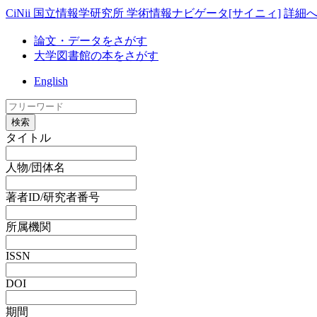
CiNii 国立情報学研究所 学術情報ナビゲータ[サイニィ]
詳細
論文・データをさがす
大学図書館の本をさがす
English
検索
タイトル
人物/団体名
著者ID/研究者番号
所属機関
ISSN
DOI
期間