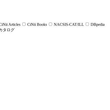
iNii Articles
CiNii Books
NACSIS-CAT/ILL
DBpedia
カタログ