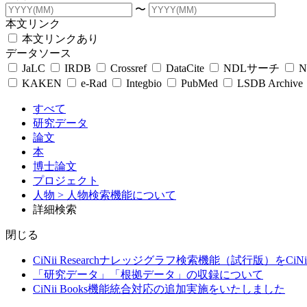
〜
本文リンク
本文リンクあり
データソース
JaLC
IRDB
Crossref
DataCite
NDLサーチ
N
KAKEN
e-Rad
Integbio
PubMed
LSDB Archive
すべて
研究データ
論文
本
博士論文
プロジェクト
人物
> 人物検索機能について
詳細検索
閉じる
CiNii Researchナレッジグラフ検索機能（試行版）をCiN
「研究データ」「根拠データ」の収録について
CiNii Books機能統合対応の追加実施をいたしました