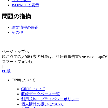
JSON-LDで表示
問題の指摘
論文情報の修正
その他
ページトップへ
現時点での人物検索の対象は、科研費報告書やresearchma
スマートフォン版
|
PC版
CiNiiについて
CiNiiについて
収録データベース一覧
利用規約・プライバシーポリシー
個人情報の扱いについて