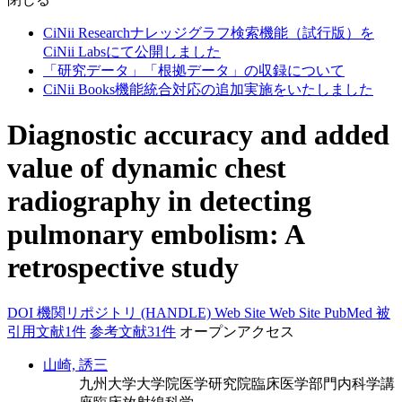
CiNii Researchナレッジグラフ検索機能（試行版）を
CiNii Labsにて公開しました
「研究データ」「根拠データ」の収録について
CiNii Books機能統合対応の追加実施をいたしました
Diagnostic accuracy and added
value of dynamic chest
radiography in detecting
pulmonary embolism: A
retrospective study
DOI
機関リポジトリ (HANDLE)
Web Site
Web Site
PubMed
被
引用文献1件
参考文献31件
オープンアクセス
山崎, 誘三
九州大学大学院医学研究院臨床医学部門内科学講