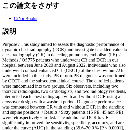
この論文をさがす
CiNii Books
説明
Purpose / This study aimed to assess the diagnostic performance of
dynamic chest radiography (DCR) and investigate its added value to
chest radiography (CR) in detecting pulmonary embolism (PE). /
Methods / Of 775 patients who underwent CR and DCR in our
hospital between June 2020 and August 2022, individuals who also
underwent contrast-enhanced CT (CECT) of the chest within 72 h
were included in this study. PE or non-PE diagnosis was confirmed
by CECT and the subsequent clinical course. The enrolled patients
were randomized into two groups. Six observers, including two
thoracic radiologists, two cardiologists, and two radiology residents,
interpreted each chest radiograph with and without DCR using a
crossover design with a washout period. Diagnostic performance
was compared between CR with and without DCR in the standing
and supine positions. / Results / Sixty patients (15 PE, 45 non-PE)
were retrospectively enrolled. The addition of DCR to CR
significantly improved the sensitivity, specificity, accuracy, and area
under the curve (AUC) in the standing (35.6–70.0 % [P < 0.0001],