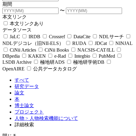
期間
〜
本文リンク
本文リンクあり
データソース
JaLC
IRDB
Crossref
DataCite
NDLサーチ
NDLデジコレ（旧NII-ELS）
RUDA
JDCat
NINJAL
CiNii Articles
CiNii Books
NACSIS-CAT/ILL
DBpedia
KAKEN
e-Rad
Integbio
PubMed
LSDB Archive
極地研ADS
極地研学術DB
OpenAIRE
公共データカタログ
すべて
研究データ
論文
本
博士論文
プロジェクト
人物
> 人物検索機能について
詳細検索
閉じる