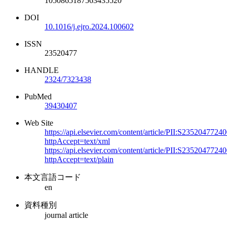
1050865187563435520
DOI
10.1016/j.ejro.2024.100602
ISSN
23520477
HANDLE
2324/7323438
PubMed
39430407
Web Site
https://api.elsevier.com/content/article/PII:S235204772
httpAccept=text/xml
https://api.elsevier.com/content/article/PII:S235204772
httpAccept=text/plain
本文言語コード
en
資料種別
journal article