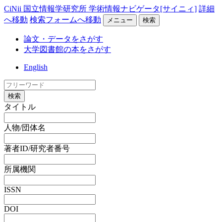
CiNii 国立情報学研究所 学術情報ナビゲータ[サイニィ]
詳細
へ移動
検索フォームへ移動
メニュー
検索
論文・データをさがす
大学図書館の本をさがす
English
検索
タイトル
人物/団体名
著者ID/研究者番号
所属機関
ISSN
DOI