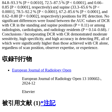
84.8–93.3 % [P = 0.0010], 72.5–87.5 % [P < 0.0001], and 0.66–
0.85 [P < 0.0001], respectively) and supine (33.3–65.6 % [P <
0.0001], 78.5–92.2 % [P < 0.0001], 67.2–85.6 % [P < 0.0001], and
0.62–0.80 [P = 0.0002], respectively) positions for PE detection. No
significant differences were found between the AUC values of DCR
with CR in the standing and supine positions (P = 0.11) or among
radiologists, cardiologists, and radiology residents (P = 0.14–0.68). /
Conclusions / Incorporating DCR with CR demonstrated moderate
sensitivity, high specificity, and high accuracy in detecting PE, all of
which were significantly higher than those achieved with CR alone,
regardless of scan position, observer expertise, or experience.
収録刊行物
European Journal of Radiology Open
European Journal of Radiology Open 13 100602-,
2024-12
Elsevier
被引用文献 (1)
*注記