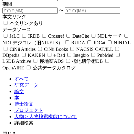
期間
〜
本文リンク
本文リンクあり
データソース
JaLC
IRDB
Crossref
DataCite
NDLサーチ
NDLデジコレ（旧NII-ELS）
RUDA
JDCat
NINJAL
CiNii Articles
CiNii Books
NACSIS-CAT/ILL
DBpedia
KAKEN
e-Rad
Integbio
PubMed
LSDB Archive
極地研ADS
極地研学術DB
OpenAIRE
公共データカタログ
すべて
研究データ
論文
本
博士論文
プロジェクト
人物
> 人物検索機能について
詳細検索
閉じる