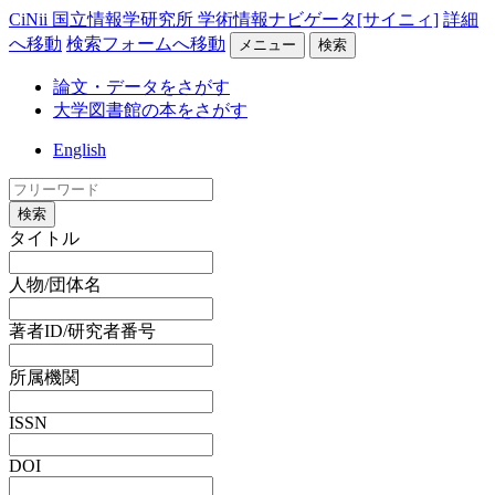
CiNii 国立情報学研究所 学術情報ナビゲータ[サイニィ]
詳細
へ移動
検索フォームへ移動
メニュー
検索
論文・データをさがす
大学図書館の本をさがす
English
検索
タイトル
人物/団体名
著者ID/研究者番号
所属機関
ISSN
DOI