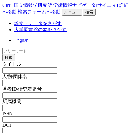
CiNii 国立情報学研究所 学術情報ナビゲータ[サイニィ]
詳細
へ移動
検索フォームへ移動
メニュー
検索
論文・データをさがす
大学図書館の本をさがす
English
検索
タイトル
人物/団体名
著者ID/研究者番号
所属機関
ISSN
DOI