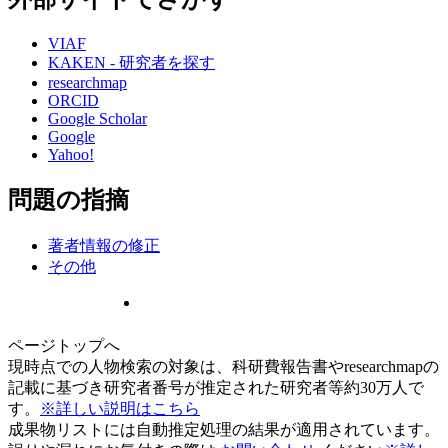
VIAF
KAKEN - 研究者を探す
researchmap
ORCID
Google Scholar
Google
Yahoo!
問題の指摘
著者情報の修正
その他
ページトップへ
現時点での人物検索の対象は、科研費報告書やresearchmapの
記載に基づき研究者番号が推定された研究者等約30万人で
す。
※詳しい説明はこちら
成果物リストには自動推定処理の結果が適用されています。