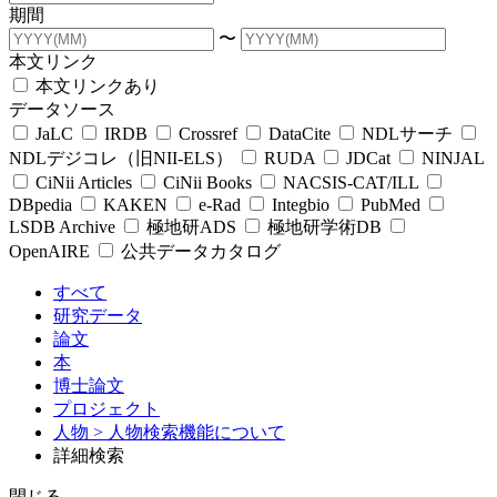
期間
〜
本文リンク
本文リンクあり
データソース
JaLC
IRDB
Crossref
DataCite
NDLサーチ
NDLデジコレ（旧NII-ELS）
RUDA
JDCat
NINJAL
CiNii Articles
CiNii Books
NACSIS-CAT/ILL
DBpedia
KAKEN
e-Rad
Integbio
PubMed
LSDB Archive
極地研ADS
極地研学術DB
OpenAIRE
公共データカタログ
すべて
研究データ
論文
本
博士論文
プロジェクト
人物
> 人物検索機能について
詳細検索
閉じる