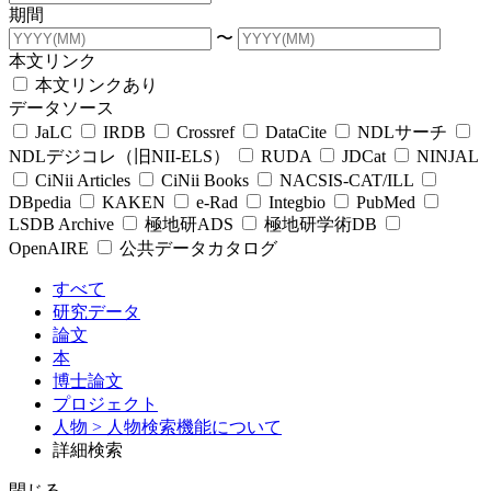
期間
〜
本文リンク
本文リンクあり
データソース
JaLC
IRDB
Crossref
DataCite
NDLサーチ
NDLデジコレ（旧NII-ELS）
RUDA
JDCat
NINJAL
CiNii Articles
CiNii Books
NACSIS-CAT/ILL
DBpedia
KAKEN
e-Rad
Integbio
PubMed
LSDB Archive
極地研ADS
極地研学術DB
OpenAIRE
公共データカタログ
すべて
研究データ
論文
本
博士論文
プロジェクト
人物
> 人物検索機能について
詳細検索
閉じる