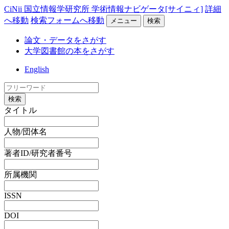
CiNii 国立情報学研究所 学術情報ナビゲータ[サイニィ]
詳細
へ移動
検索フォームへ移動
メニュー
検索
論文・データをさがす
大学図書館の本をさがす
English
検索
タイトル
人物/団体名
著者ID/研究者番号
所属機関
ISSN
DOI