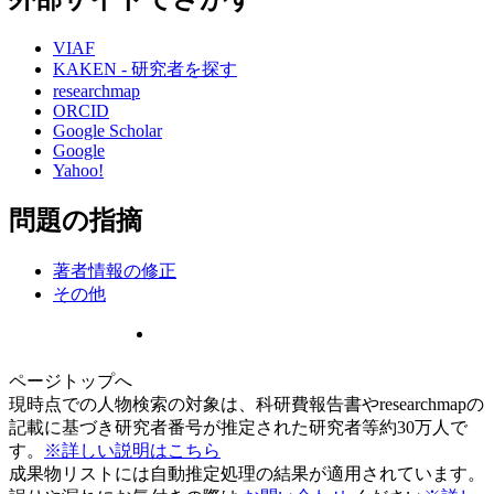
VIAF
KAKEN - 研究者を探す
researchmap
ORCID
Google Scholar
Google
Yahoo!
問題の指摘
著者情報の修正
その他
ページトップへ
現時点での人物検索の対象は、科研費報告書やresearchmapの
記載に基づき研究者番号が推定された研究者等約30万人で
す。
※詳しい説明はこちら
成果物リストには自動推定処理の結果が適用されています。