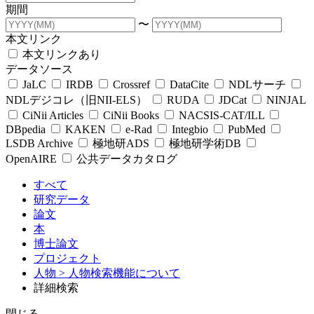
期間
〜
本文リンク
本文リンクあり
データソース
JaLC
IRDB
Crossref
DataCite
NDLサーチ
NDLデジコレ（旧NII-ELS）
RUDA
JDCat
NINJAL
CiNii Articles
CiNii Books
NACSIS-CAT/ILL
DBpedia
KAKEN
e-Rad
Integbio
PubMed
LSDB Archive
極地研ADS
極地研学術DB
OpenAIRE
公共データカタログ
すべて
研究データ
論文
本
博士論文
プロジェクト
人物
> 人物検索機能について
詳細検索
閉じる