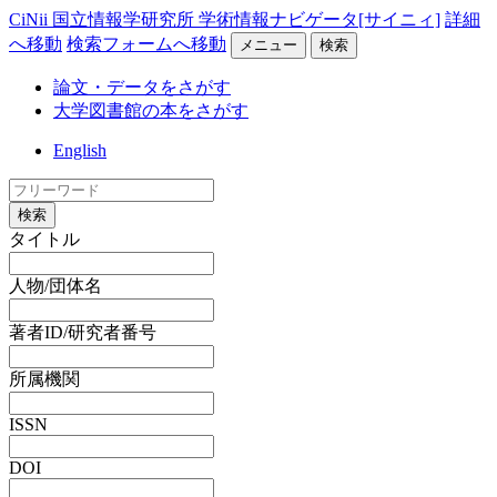
CiNii 国立情報学研究所 学術情報ナビゲータ[サイニィ]
詳細
へ移動
検索フォームへ移動
メニュー
検索
論文・データをさがす
大学図書館の本をさがす
English
検索
タイトル
人物/団体名
著者ID/研究者番号
所属機関
ISSN
DOI