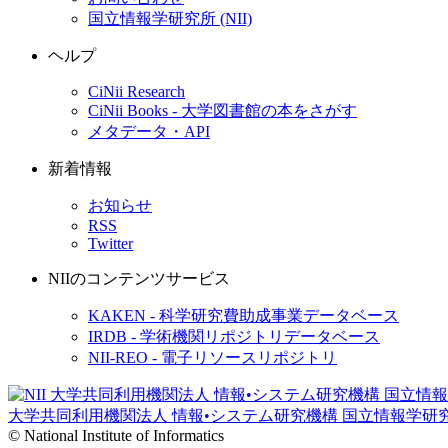
国立情報学研究所 (NII)
ヘルプ
CiNii Research
CiNii Books - 大学図書館の本をさがす
メタデータ・API
新着情報
お知らせ
RSS
Twitter
NIIのコンテンツサービス
KAKEN - 科学研究費助成事業データベース
IRDB - 学術機関リポジトリデータベース
NII-REO - 電子リソースリポジトリ
大学共同利用機関法人 情報•システム研究機構
国立情報学研
© National Institute of Informatics