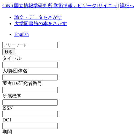
CiNii 国立情報学研究所 学術情報ナビゲータ[サイニィ]
詳細
論文・データをさがす
大学図書館の本をさがす
English
検索
タイトル
人物/団体名
著者ID/研究者番号
所属機関
ISSN
DOI
期間