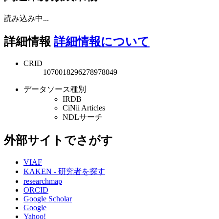
読み込み中...
詳細情報
詳細情報について
CRID
1070018296278978049
データソース種別
IRDB
CiNii Articles
NDLサーチ
外部サイトでさがす
VIAF
KAKEN - 研究者を探す
researchmap
ORCID
Google Scholar
Google
Yahoo!