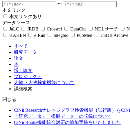
〜
本文リンク
本文リンクあり
データソース
JaLC
IRDB
Crossref
DataCite
NDLサーチ
N
KAKEN
e-Rad
Integbio
PubMed
LSDB Archive
すべて
研究データ
論文
本
博士論文
プロジェクト
人物
> 人物検索機能について
詳細検索
閉じる
CiNii Researchナレッジグラフ検索機能（試行版）をCiN
「研究データ」「根拠データ」の収録について
CiNii Books機能統合対応の追加実施をいたしました