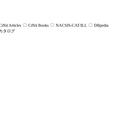
iNii Articles
CiNii Books
NACSIS-CAT/ILL
DBpedia
カタログ