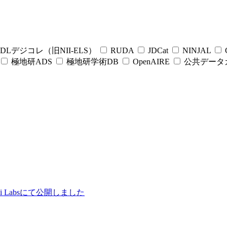
DLデジコレ（旧NII-ELS）
RUDA
JDCat
NINJAL
C
極地研ADS
極地研学術DB
OpenAIRE
公共データ
ii Labsにて公開しました