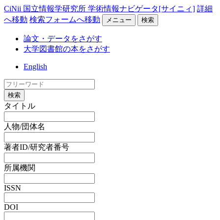
CiNii 国立情報学研究所 学術情報ナビゲータ[サイニィ]
詳細
へ移動
検索フォームへ移動
メニュー
検索
論文・データをさがす
大学図書館の本をさがす
English
検索
タイトル
人物/団体名
著者ID/研究者番号
所属機関
ISSN
DOI