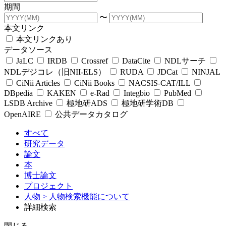
期間
〜
本文リンク
本文リンクあり
データソース
JaLC
IRDB
Crossref
DataCite
NDLサーチ
NDLデジコレ（旧NII-ELS）
RUDA
JDCat
NINJAL
CiNii Articles
CiNii Books
NACSIS-CAT/ILL
DBpedia
KAKEN
e-Rad
Integbio
PubMed
LSDB Archive
極地研ADS
極地研学術DB
OpenAIRE
公共データカタログ
すべて
研究データ
論文
本
博士論文
プロジェクト
人物
> 人物検索機能について
詳細検索
閉じる