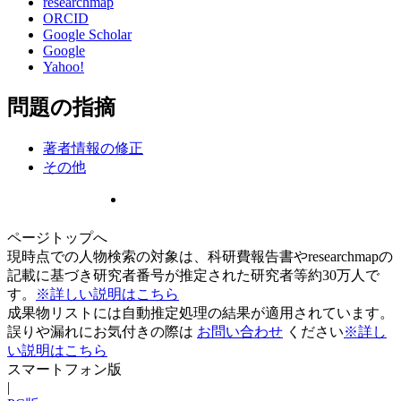
researchmap
ORCID
Google Scholar
Google
Yahoo!
問題の指摘
著者情報の修正
その他
ページトップへ
現時点での人物検索の対象は、科研費報告書やresearchmapの
記載に基づき研究者番号が推定された研究者等約30万人で
す。
※詳しい説明はこちら
成果物リストには自動推定処理の結果が適用されています。
誤りや漏れにお気付きの際は
お問い合わせ
ください
※詳し
い説明はこちら
スマートフォン版
|