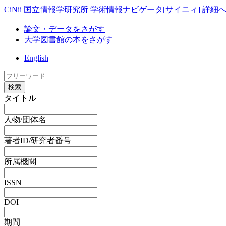
CiNii 国立情報学研究所 学術情報ナビゲータ[サイニィ]
詳細
論文・データをさがす
大学図書館の本をさがす
English
検索
タイトル
人物/団体名
著者ID/研究者番号
所属機関
ISSN
DOI
期間