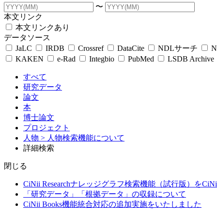
〜
本文リンク
本文リンクあり
データソース
JaLC
IRDB
Crossref
DataCite
NDLサーチ
N
KAKEN
e-Rad
Integbio
PubMed
LSDB Archive
すべて
研究データ
論文
本
博士論文
プロジェクト
人物
> 人物検索機能について
詳細検索
閉じる
CiNii Researchナレッジグラフ検索機能（試行版）をCiN
「研究データ」「根拠データ」の収録について
CiNii Books機能統合対応の追加実施をいたしました