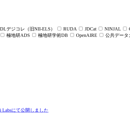
DLデジコレ（旧NII-ELS）
RUDA
JDCat
NINJAL
C
極地研ADS
極地研学術DB
OpenAIRE
公共データ
ii Labsにて公開しました