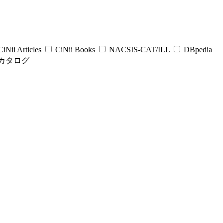
iNii Articles
CiNii Books
NACSIS-CAT/ILL
DBpedia
カタログ