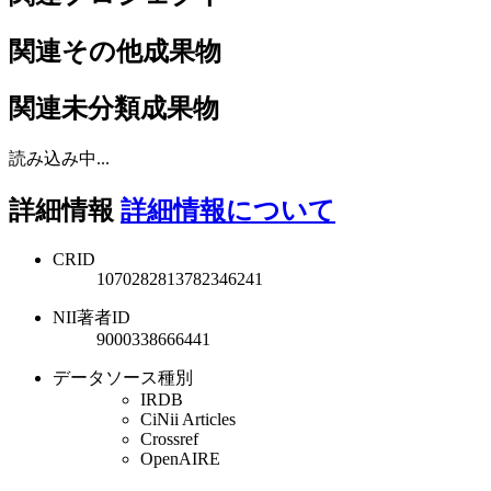
関連その他成果物
関連未分類成果物
読み込み中...
詳細情報
詳細情報について
CRID
1070282813782346241
NII著者ID
9000338666441
データソース種別
IRDB
CiNii Articles
Crossref
OpenAIRE