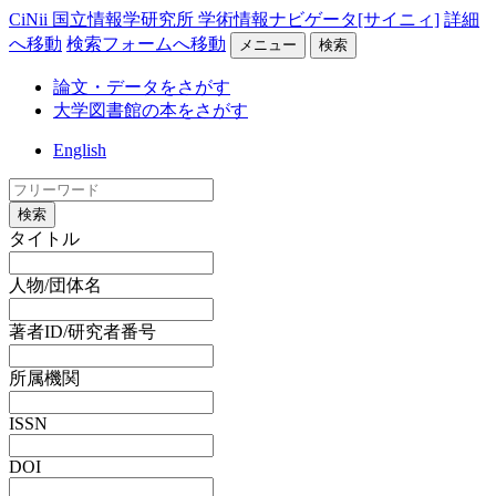
CiNii 国立情報学研究所 学術情報ナビゲータ[サイニィ]
詳細
へ移動
検索フォームへ移動
メニュー
検索
論文・データをさがす
大学図書館の本をさがす
English
検索
タイトル
人物/団体名
著者ID/研究者番号
所属機関
ISSN
DOI