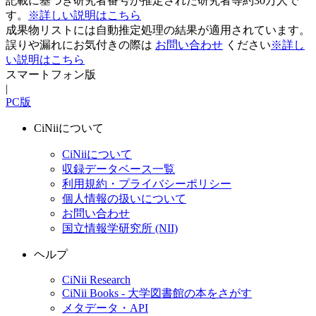
記載に基づき研究者番号が推定された研究者等約30万人で
す。
※詳しい説明はこちら
成果物リストには自動推定処理の結果が適用されています。
誤りや漏れにお気付きの際は
お問い合わせ
ください
※詳し
い説明はこちら
スマートフォン版
|
PC版
CiNiiについて
CiNiiについて
収録データベース一覧
利用規約・プライバシーポリシー
個人情報の扱いについて
お問い合わせ
国立情報学研究所 (NII)
ヘルプ
CiNii Research
CiNii Books - 大学図書館の本をさがす
メタデータ・API