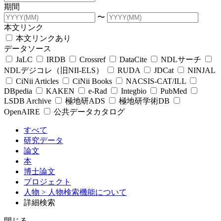
期間
〜
本文リンク
本文リンクあり
データソース
JaLC
IRDB
Crossref
DataCite
NDLサーチ
NDLデジコレ（旧NII-ELS）
RUDA
JDCat
NINJAL
CiNii Articles
CiNii Books
NACSIS-CAT/ILL
DBpedia
KAKEN
e-Rad
Integbio
PubMed
LSDB Archive
極地研ADS
極地研学術DB
OpenAIRE
公共データカタログ
すべて
研究データ
論文
本
博士論文
プロジェクト
人物
> 人物検索機能について
詳細検索
閉じる