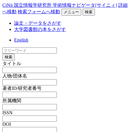
CiNii 国立情報学研究所 学術情報ナビゲータ[サイニィ]
詳細
へ移動
検索フォームへ移動
メニュー
検索
論文・データをさがす
大学図書館の本をさがす
English
検索
タイトル
人物/団体名
著者ID/研究者番号
所属機関
ISSN
DOI