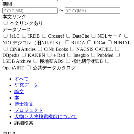
期間
〜
本文リンク
本文リンクあり
データソース
JaLC
IRDB
Crossref
DataCite
NDLサーチ
NDLデジコレ（旧NII-ELS）
RUDA
JDCat
NINJAL
CiNii Articles
CiNii Books
NACSIS-CAT/ILL
DBpedia
KAKEN
e-Rad
Integbio
PubMed
LSDB Archive
極地研ADS
極地研学術DB
OpenAIRE
公共データカタログ
すべて
研究データ
論文
本
博士論文
プロジェクト
人物
> 人物検索機能について
詳細検索
閉じる