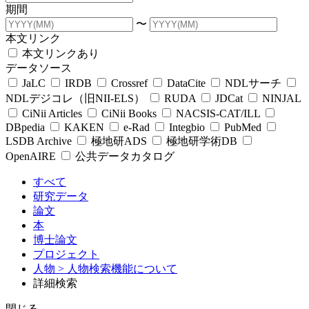
期間
〜
本文リンク
本文リンクあり
データソース
JaLC
IRDB
Crossref
DataCite
NDLサーチ
NDLデジコレ（旧NII-ELS）
RUDA
JDCat
NINJAL
CiNii Articles
CiNii Books
NACSIS-CAT/ILL
DBpedia
KAKEN
e-Rad
Integbio
PubMed
LSDB Archive
極地研ADS
極地研学術DB
OpenAIRE
公共データカタログ
すべて
研究データ
論文
本
博士論文
プロジェクト
人物
> 人物検索機能について
詳細検索
閉じる