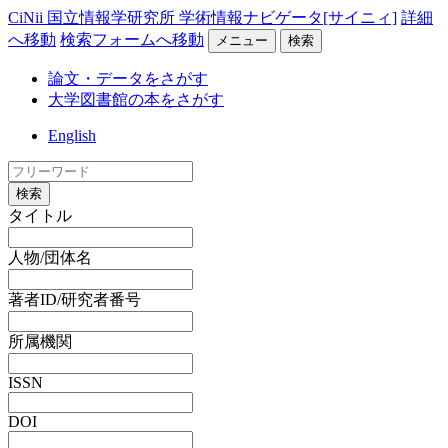
CiNii 国立情報学研究所 学術情報ナビゲータ[サイニィ]
詳細
へ移動
検索フォームへ移動
メニュー
検索
論文・データをさがす
大学図書館の本をさがす
English
検索
タイトル
人物/団体名
著者ID/研究者番号
所属機関
ISSN
DOI