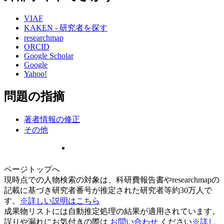
VIAF
KAKEN - 研究者を探す
researchmap
ORCID
Google Scholar
Google
Yahoo!
問題の指摘
著者情報の修正
その他
ページトップへ
現時点での人物検索の対象は、科研費報告書やresearchmapの
記載に基づき研究者番号が推定された研究者等約30万人で
す。
※詳しい説明はこちら
成果物リストには自動推定処理の結果が適用されています。
誤りや漏れにお気付きの際は
お問い合わせ
ください
※詳し