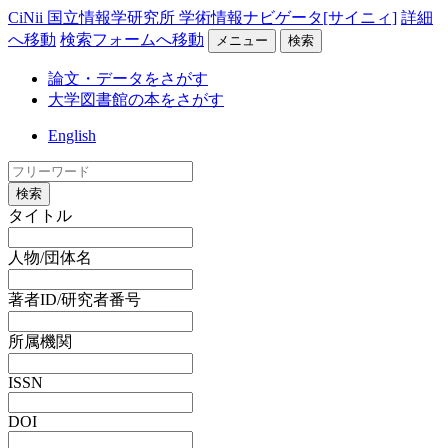
CiNii 国立情報学研究所 学術情報ナビゲータ[サイニィ]
詳細
へ移動
検索フォームへ移動
メニュー
検索
論文・データをさがす
大学図書館の本をさがす
English
検索
タイトル
人物/団体名
著者ID/研究者番号
所属機関
ISSN
DOI