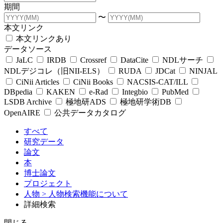
期間
〜
本文リンク
本文リンクあり
データソース
JaLC
IRDB
Crossref
DataCite
NDLサーチ
NDLデジコレ（旧NII-ELS）
RUDA
JDCat
NINJAL
CiNii Articles
CiNii Books
NACSIS-CAT/ILL
DBpedia
KAKEN
e-Rad
Integbio
PubMed
LSDB Archive
極地研ADS
極地研学術DB
OpenAIRE
公共データカタログ
すべて
研究データ
論文
本
博士論文
プロジェクト
人物
> 人物検索機能について
詳細検索
閉じる