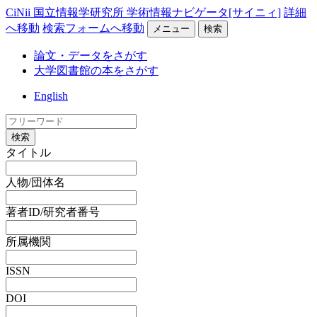
CiNii 国立情報学研究所 学術情報ナビゲータ[サイニィ]
詳細
へ移動
検索フォームへ移動
メニュー
検索
論文・データをさがす
大学図書館の本をさがす
English
検索
タイトル
人物/団体名
著者ID/研究者番号
所属機関
ISSN
DOI