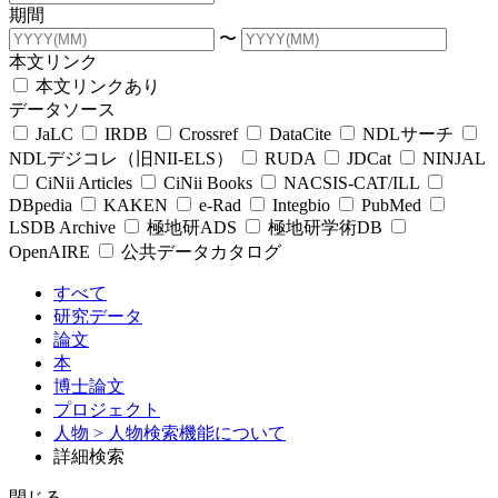
期間
〜
本文リンク
本文リンクあり
データソース
JaLC
IRDB
Crossref
DataCite
NDLサーチ
NDLデジコレ（旧NII-ELS）
RUDA
JDCat
NINJAL
CiNii Articles
CiNii Books
NACSIS-CAT/ILL
DBpedia
KAKEN
e-Rad
Integbio
PubMed
LSDB Archive
極地研ADS
極地研学術DB
OpenAIRE
公共データカタログ
すべて
研究データ
論文
本
博士論文
プロジェクト
人物
> 人物検索機能について
詳細検索
閉じる