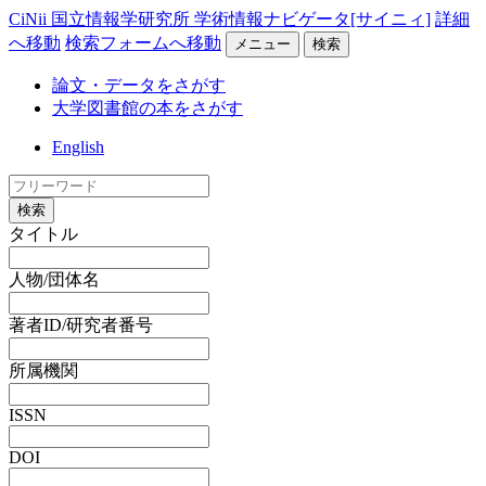
CiNii 国立情報学研究所 学術情報ナビゲータ[サイニィ]
詳細
へ移動
検索フォームへ移動
メニュー
検索
論文・データをさがす
大学図書館の本をさがす
English
検索
タイトル
人物/団体名
著者ID/研究者番号
所属機関
ISSN
DOI