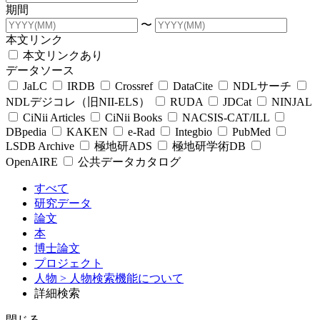
期間
〜
本文リンク
本文リンクあり
データソース
JaLC
IRDB
Crossref
DataCite
NDLサーチ
NDLデジコレ（旧NII-ELS）
RUDA
JDCat
NINJAL
CiNii Articles
CiNii Books
NACSIS-CAT/ILL
DBpedia
KAKEN
e-Rad
Integbio
PubMed
LSDB Archive
極地研ADS
極地研学術DB
OpenAIRE
公共データカタログ
すべて
研究データ
論文
本
博士論文
プロジェクト
人物
> 人物検索機能について
詳細検索
閉じる