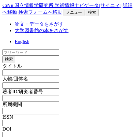
CiNii 国立情報学研究所 学術情報ナビゲータ[サイニィ]
詳細
へ移動
検索フォームへ移動
メニュー
検索
論文・データをさがす
大学図書館の本をさがす
English
検索
タイトル
人物/団体名
著者ID/研究者番号
所属機関
ISSN
DOI