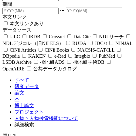
期間
〜
本文リンク
本文リンクあり
データソース
JaLC
IRDB
Crossref
DataCite
NDLサーチ
NDLデジコレ（旧NII-ELS）
RUDA
JDCat
NINJAL
CiNii Articles
CiNii Books
NACSIS-CAT/ILL
DBpedia
KAKEN
e-Rad
Integbio
PubMed
LSDB Archive
極地研ADS
極地研学術DB
OpenAIRE
公共データカタログ
すべて
研究データ
論文
本
博士論文
プロジェクト
人物
> 人物検索機能について
詳細検索
閉じる