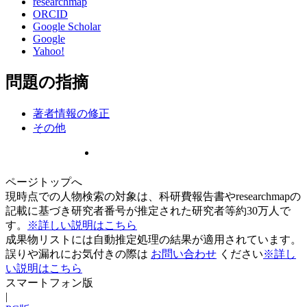
researchmap
ORCID
Google Scholar
Google
Yahoo!
問題の指摘
著者情報の修正
その他
ページトップへ
現時点での人物検索の対象は、科研費報告書やresearchmapの
記載に基づき研究者番号が推定された研究者等約30万人で
す。
※詳しい説明はこちら
成果物リストには自動推定処理の結果が適用されています。
誤りや漏れにお気付きの際は
お問い合わせ
ください
※詳し
い説明はこちら
スマートフォン版
|