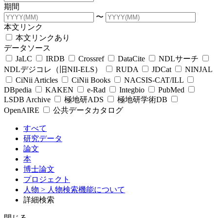
期間
〜
本文リンク
本文リンクあり
データソース
JaLC
IRDB
Crossref
DataCite
NDLサーチ
NDLデジコレ（旧NII-ELS）
RUDA
JDCat
NINJAL
CiNii Articles
CiNii Books
NACSIS-CAT/ILL
DBpedia
KAKEN
e-Rad
Integbio
PubMed
LSDB Archive
極地研ADS
極地研学術DB
OpenAIRE
公共データカタログ
すべて
研究データ
論文
本
博士論文
プロジェクト
人物
> 人物検索機能について
詳細検索
閉じる