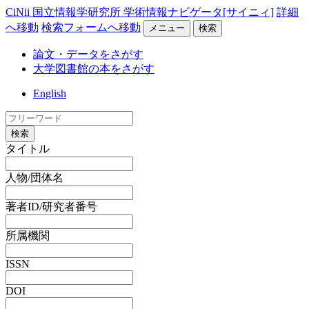
CiNii 国立情報学研究所 学術情報ナビゲータ[サイニィ]
詳細
へ移動
検索フォームへ移動
メニュー
検索
論文・データをさがす
大学図書館の本をさがす
English
検索
タイトル
人物/団体名
著者ID/研究者番号
所属機関
ISSN
DOI