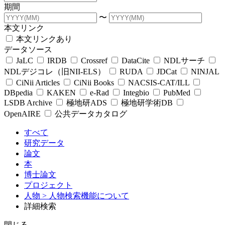
期間
〜
本文リンク
本文リンクあり
データソース
JaLC
IRDB
Crossref
DataCite
NDLサーチ
NDLデジコレ（旧NII-ELS）
RUDA
JDCat
NINJAL
CiNii Articles
CiNii Books
NACSIS-CAT/ILL
DBpedia
KAKEN
e-Rad
Integbio
PubMed
LSDB Archive
極地研ADS
極地研学術DB
OpenAIRE
公共データカタログ
すべて
研究データ
論文
本
博士論文
プロジェクト
人物
> 人物検索機能について
詳細検索
閉じる