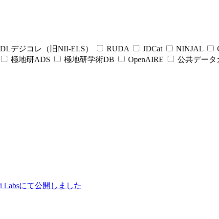
DLデジコレ（旧NII-ELS）
RUDA
JDCat
NINJAL
C
極地研ADS
極地研学術DB
OpenAIRE
公共データ
ii Labsにて公開しました