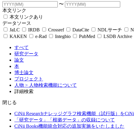
〜
本文リンク
本文リンクあり
データソース
JaLC
IRDB
Crossref
DataCite
NDLサーチ
N
KAKEN
e-Rad
Integbio
PubMed
LSDB Archive
すべて
研究データ
論文
本
博士論文
プロジェクト
人物
> 人物検索機能について
詳細検索
閉じる
CiNii Researchナレッジグラフ検索機能（試行版）をCiN
「研究データ」「根拠データ」の収録について
CiNii Books機能統合対応の追加実施をいたしました