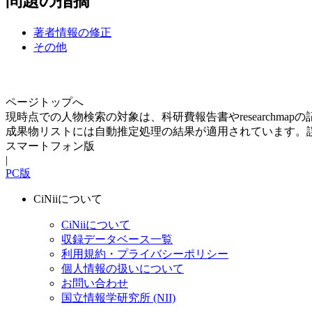
問題の指摘
著者情報の修正
その他
ページトップへ
現時点での人物検索の対象は、科研費報告書やresearchma
成果物リストには自動推定処理の結果が適用されています。
スマートフォン版
|
PC版
CiNiiについて
CiNiiについて
収録データベース一覧
利用規約・プライバシーポリシー
個人情報の扱いについて
お問い合わせ
国立情報学研究所 (NII)