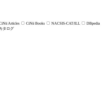
iNii Articles
CiNii Books
NACSIS-CAT/ILL
DBpedia
カタログ