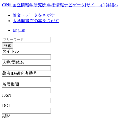
CiNii 国立情報学研究所 学術情報ナビゲータ[サイニィ]
詳細
論文・データをさがす
大学図書館の本をさがす
English
検索
タイトル
人物/団体名
著者ID/研究者番号
所属機関
ISSN
DOI
期間